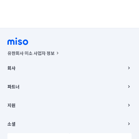
유한회사 미소 사업자 정보
사업자등록번호 : 291-87-00271 | 인허가번호 : 2016-3220163-14-5-
00019 |
회사
통신판매신고번호 : 2024-서울종로-1400(공정거래위원회 정보) |
대표이사 : CHING VICTOR COLUMBIA RHEE
회사소개
주소 | 본사: 서울특별시 종로구 율곡로 6(중학동, 트윈트리빌딩) B동 5층
채용
파트너
컨택센터 : 서울특별시 종로구 수송동 율곡로 24, 7층, 8층 미소
블로그
유한회사 미소는 통신판매중개자이며, 통신판매의 당사자가 아닙니다.
파트너 지원
상품, 상품정보, 거래에 관한 의무와 책임은 거래당사자에게 있습니다.
이사
지원
언론 보도 관련 문의:
contact@getmiso.com
이사 청소/입주 청소
대표번호: 1577-8808
고객센터
© 유한회사 미소. Miso, Inc. All Rights Reserved.
이용약관
소셜
개인정보처리방침
파트너 위치정보 이용약관
링크드인