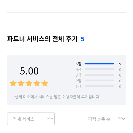
경기 용인시 처인구
경기 평택시
경기 화성시
충남 공주시
충남 아산시
충남 예산군
충남 천안시 동남구
충남 천안시 서북구
파트너 서비스의 전체 후기
5
충북 진천군
충북 청주시 상당구
충북 청주시 서원구
충북 청주시 청원구
충북 청주시 흥덕구
경기 화성시 동탄구
5
점
5
5.00
4
점
0
3
점
0
경기 화성시 효행구
경기 화성시 만세구
2
점
0
1
점
0
경기 화성시 병점구
*실제 미소에서 서비스를 받은 이용자들의 후기입니다.