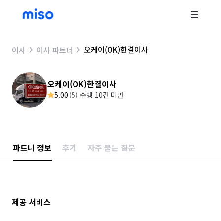
오케이(OK)한결이사
이사
이사 파트너
오케이(OK)한결이사
5.00
(
5
)
수행 10건 미만
파트너 정보
후기
자주 묻는 질문
제공 서비스