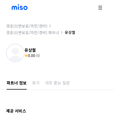
경호(신변보호/의전/경비)
유상철
경호(신변보호/의전/경비) 파트너
유상철
0.00
(
0
)
파트너 정보
후기
자주 묻는 질문
제공 서비스