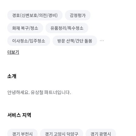
경호(신변보호/의전/경비)
감정평가
화재 복구/청소
유품정리/특수청소
이사청소/입주청소
방문 산책/간단 돌봄
더보기
식물 관리/렌탈
건물 관리(종합/시설/행정/경비)
소개
안녕하세요. 유상철 파트너입니다.
서비스 지역
경기 부천시
경기 고양시 덕양구
경기 광명시