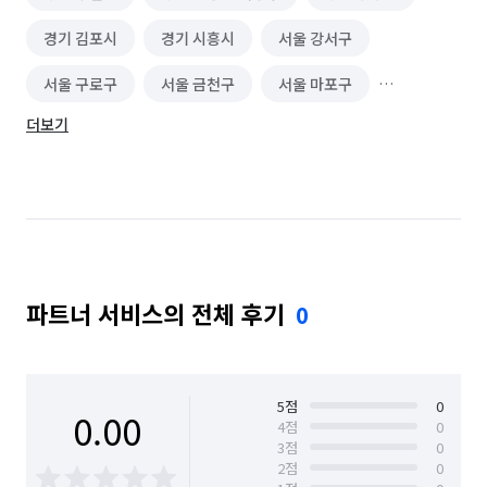
경기 김포시
경기 시흥시
서울 강서구
서울 구로구
서울 금천구
서울 마포구
더보기
서울 양천구
서울 영등포구
인천 계양구
인천 남동구
인천 부평구
파트너 서비스의 전체 후기
0
5
점
0
0.00
4
점
0
3
점
0
2
점
0