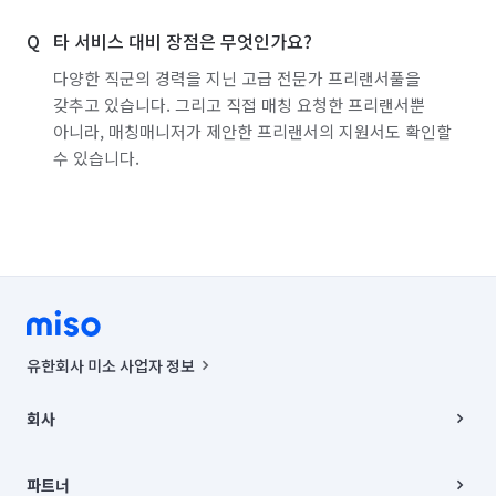
타 서비스 대비 장점은 무엇인가요?
다양한 직군의 경력을 지닌 고급 전문가 프리랜서풀을
갖추고 있습니다. 그리고 직접 매칭 요청한 프리랜서뿐
아니라, 매칭매니저가 제안한 프리랜서의 지원서도 확인할
수 있습니다.
유한회사 미소 사업자 정보
사업자등록번호 : 291-87-00271 | 인허가번호 : 2016-3220163-14-5-
00019 |
회사
통신판매신고번호 : 2024-서울종로-1400(공정거래위원회 정보) |
대표이사 : CHING VICTOR COLUMBIA RHEE
회사소개
주소 | 본사: 서울특별시 종로구 율곡로 6(중학동, 트윈트리빌딩) B동 5층
채용
파트너