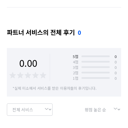
파트너 서비스의 전체 후기
0
5
점
0
0.00
4
점
0
3
점
0
2
점
0
1
점
0
*실제 미소에서 서비스를 받은 이용자들의 후기입니다.