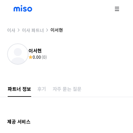
이서현
이사
이사 파트너
이서현
0.00
(
0
)
파트너 정보
후기
자주 묻는 질문
제공 서비스