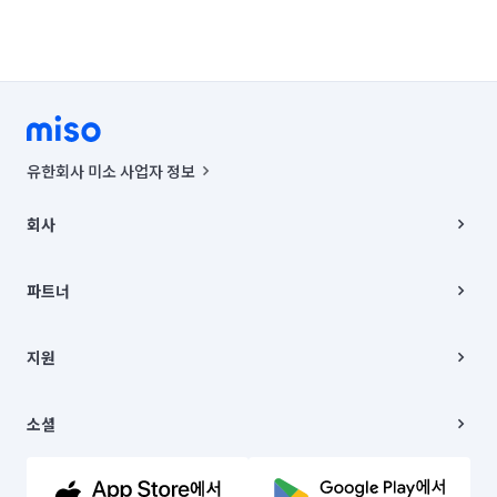
유한회사 미소 사업자 정보
사업자등록번호 : 291-87-00271 | 인허가번호 : 2016-3220163-14-5-
00019 |
회사
통신판매신고번호 : 2024-서울종로-1400(공정거래위원회 정보) |
대표이사 : CHING VICTOR COLUMBIA RHEE
회사소개
주소 | 본사: 서울특별시 종로구 율곡로 6(중학동, 트윈트리빌딩) B동 5층
채용
파트너
컨택센터 : 서울특별시 종로구 수송동 율곡로 24, 7층, 8층 미소
블로그
유한회사 미소는 통신판매중개자이며, 통신판매의 당사자가 아닙니다.
파트너 지원
상품, 상품정보, 거래에 관한 의무와 책임은 거래당사자에게 있습니다.
이사
지원
언론 보도 관련 문의:
contact@getmiso.com
이사 청소/입주 청소
대표번호: 1577-8808
고객센터
© 유한회사 미소. Miso, Inc. All Rights Reserved.
이용약관
소셜
개인정보처리방침
파트너 위치정보 이용약관
링크드인
문의하기
유튜브