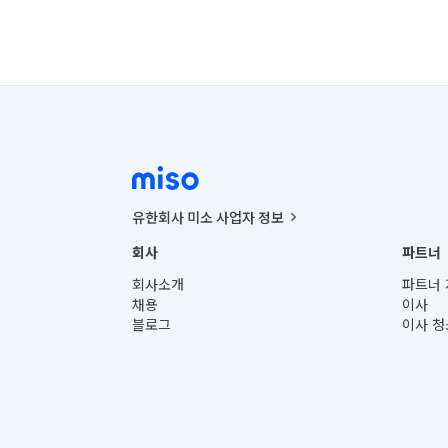
유한회사 미소 사업자 정보
사업자등록번호 : 291-87-00271 | 인허가번호 : 2016-32201
회사
파트너
통신판매신고번호 : 2024-서울종로-1400(공정거래위원회 정
대표이사 : CHING VICTOR COLUMBIA RHEE
회사소개
파트너 
주소 | 본사: 서울특별시 종로구 율곡로 6(중학동, 트윈트리
채용
이사
컨택센터 : 서울특별시 종로구 수송동 율곡로 24, 7층, 8층
블로그
이사 청
유한회사 미소는 통신판매중개자이며, 통신판매의 당사자가
상품, 상품정보, 거래에 관한 의무와 책임은 거래당사자에
언론 보도 관련 문의:
contact@getmiso.com
대표번호: 1577-8808
© 유한회사 미소. Miso, Inc. All Rights Reserved.