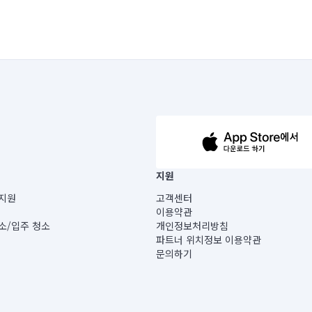
63-14-5-00019 |
지원
보) |
지원
고객센터
빌딩) B동 5층
이용약관
 미소
소/입주 청소
개인정보처리방침
 아닙니다.
파트너 위치정보 이용약관
게 있습니다.
문의하기