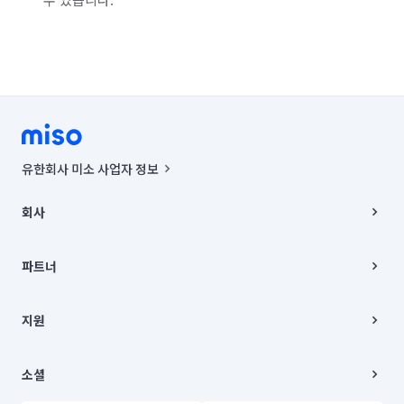
유한회사 미소 사업자 정보
사업자등록번호 : 291-87-00271 | 인허가번호 : 2016-3220163-14-5-
00019 |
회사
통신판매신고번호 : 2024-서울종로-1400(공정거래위원회 정보) |
대표이사 : CHING VICTOR COLUMBIA RHEE
회사소개
주소 | 본사: 서울특별시 종로구 율곡로 6(중학동, 트윈트리빌딩) B동 5층
채용
파트너
컨택센터 : 서울특별시 종로구 수송동 율곡로 24, 7층, 8층 미소
블로그
유한회사 미소는 통신판매중개자이며, 통신판매의 당사자가 아닙니다.
파트너 지원
상품, 상품정보, 거래에 관한 의무와 책임은 거래당사자에게 있습니다.
이사
지원
언론 보도 관련 문의:
contact@getmiso.com
이사 청소/입주 청소
대표번호: 1577-8808
고객센터
© 유한회사 미소. Miso, Inc. All Rights Reserved.
이용약관
소셜
개인정보처리방침