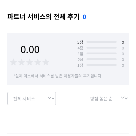
파트너 서비스의 전체 후기
0
5
점
0
0.00
4
점
0
3
점
0
2
점
0
1
점
0
*실제 미소에서 서비스를 받은 이용자들의 후기입니다.