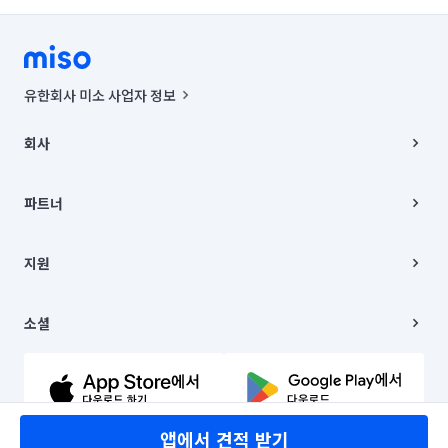
유한회사 미소 사업자 정보
사업자등록번호 : 291-87-00271 | 인허가번호 : 2016-3220163-14-5-
00019 |
회사
통신판매신고번호 : 2024-서울종로-1400(공정거래위원회 정보) |
대표이사 : CHING VICTOR COLUMBIA RHEE
회사소개
주소 | 본사: 서울특별시 종로구 율곡로 6(중학동, 트윈트리빌딩) B동 5층
채용
파트너
컨택센터 : 서울특별시 종로구 수송동 율곡로 24, 7층, 8층 미소
블로그
유한회사 미소는 통신판매중개자이며, 통신판매의 당사자가 아닙니다.
파트너 지원
상품, 상품정보, 거래에 관한 의무와 책임은 거래당사자에게 있습니다.
이사
지원
언론 보도 관련 문의:
contact@getmiso.com
이사 청소/입주 청소
대표번호: 1577-8808
고객센터
© 유한회사 미소. Miso, Inc. All Rights Reserved.
이용약관
소셜
개인정보처리방침
파트너 위치정보 이용약관
링크드인
문의하기
유튜브
앱에서 견적 받기