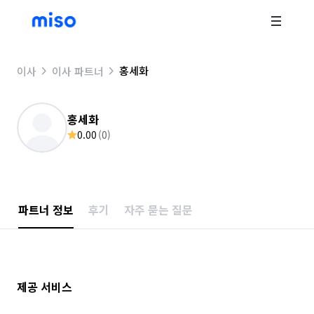
홍세화
이사
이사 파트너
홍세화
0.00
(
0
)
파트너 정보
후기
자주 묻는 질문
제공 서비스