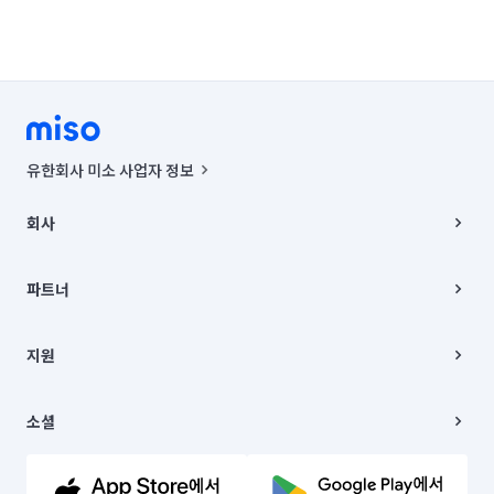
유한회사 미소 사업자 정보
사업자등록번호 : 291-87-00271 | 인허가번호 : 2016-3220163-14-5-
00019 |
회사
통신판매신고번호 : 2024-서울종로-1400(공정거래위원회 정보) |
대표이사 : CHING VICTOR COLUMBIA RHEE
회사소개
주소 | 본사: 서울특별시 종로구 율곡로 6(중학동, 트윈트리빌딩) B동 5층
채용
파트너
컨택센터 : 서울특별시 종로구 수송동 율곡로 24, 7층, 8층 미소
블로그
유한회사 미소는 통신판매중개자이며, 통신판매의 당사자가 아닙니다.
파트너 지원
상품, 상품정보, 거래에 관한 의무와 책임은 거래당사자에게 있습니다.
이사
지원
언론 보도 관련 문의:
contact@getmiso.com
이사 청소/입주 청소
대표번호: 1577-8808
고객센터
© 유한회사 미소. Miso, Inc. All Rights Reserved.
이용약관
소셜
개인정보처리방침
파트너 위치정보 이용약관
링크드인
문의하기
유튜브