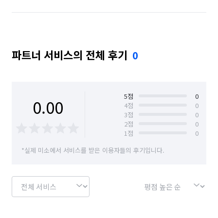
파트너 서비스의 전체 후기
0
5
점
0
0.00
4
점
0
3
점
0
2
점
0
1
점
0
*실제 미소에서 서비스를 받은 이용자들의 후기입니다.