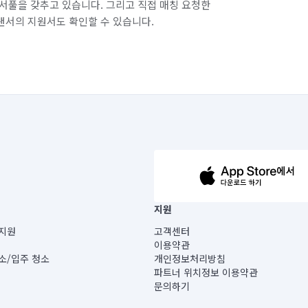
서풀을 갖추고 있습니다. 그리고 직접 매칭 요청한
랜서의 지원서도 확인할 수 있습니다.
63-14-5-00019 |
지원
보) |
지원
고객센터
빌딩) B동 5층
이용약관
 미소
소/입주 청소
개인정보처리방침
 아닙니다.
파트너 위치정보 이용약관
게 있습니다.
문의하기