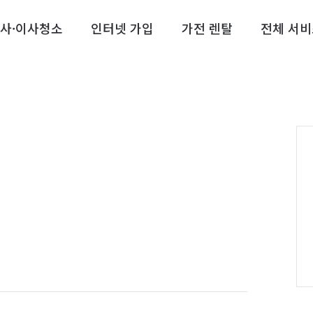
사·이사청소
인터넷 가입
가전 렌탈
전체 서비