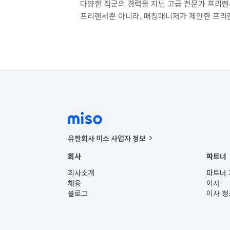
다양한 직군의 경력을 지닌 고급 전문가 프리랜
프리랜서뿐 아니라, 매칭매니저가 제안한 프리
유한회사 미소 사업자 정보
사업자등록번호 : 291-87-00271 | 인허가번호 : 2016-32201
회사
파트너
통신판매신고번호 : 2024-서울종로-1400(공정거래위원회 정
대표이사 : CHING VICTOR COLUMBIA RHEE
회사소개
파트너 
주소 | 본사: 서울특별시 종로구 율곡로 6(중학동, 트윈트리
채용
이사
컨택센터 : 서울특별시 종로구 수송동 율곡로 24, 7층, 8층
블로그
이사 청
유한회사 미소는 통신판매중개자이며, 통신판매의 당사자가
상품, 상품정보, 거래에 관한 의무와 책임은 거래당사자에
언론 보도 관련 문의:
contact@getmiso.com