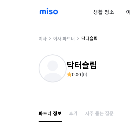
생활 청소
이
닥터슬립
이사
이사 파트너
닥터슬립
0.00
(
0
)
파트너 정보
후기
자주 묻는 질문