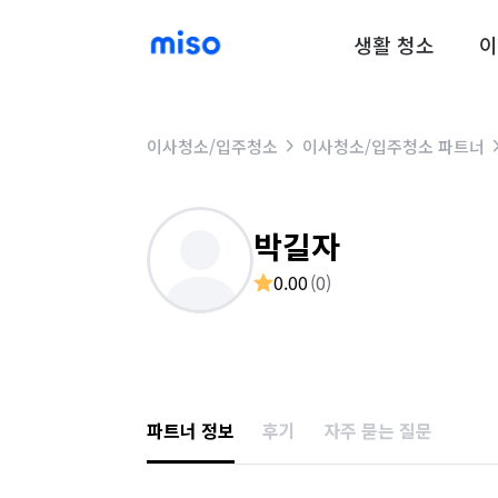
생활 청소
이
이사청소/입주청소
이사청소/입주청소 파트너
박길자
0.00
(
0
)
파트너 정보
후기
자주 묻는 질문