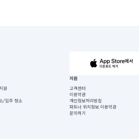
63-14-5-00019 |
지원
보) |
지원
고객센터
빌딩) B동 5층
이용약관
 미소
소/입주 청소
개인정보처리방침
 아닙니다.
파트너 위치정보 이용약관
게 있습니다.
문의하기