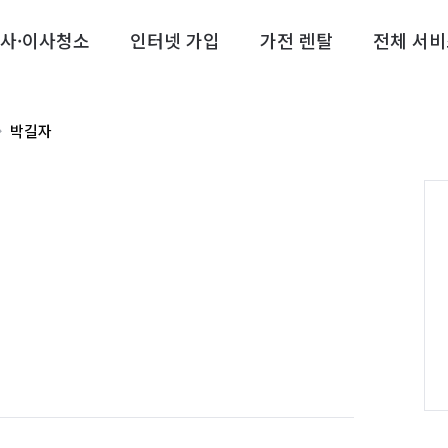
사·이사청소
인터넷 가입
가전 렌탈
전체 서비
박길자