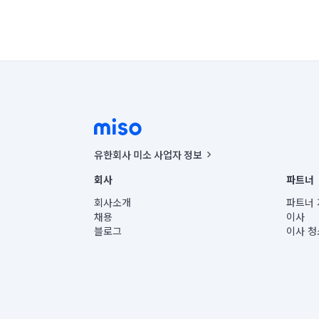
유한회사 미소 사업자 정보
사업자등록번호 : 291-87-00271 | 인허가번호 : 2016-32201
회사
파트너
통신판매신고번호 : 2024-서울종로-1400(공정거래위원회 정
대표이사 : CHING VICTOR COLUMBIA RHEE
회사소개
파트너 
주소 | 본사: 서울특별시 종로구 율곡로 6(중학동, 트윈트리
채용
이사
컨택센터 : 서울특별시 종로구 수송동 율곡로 24, 7층, 8층
블로그
이사 청
유한회사 미소는 통신판매중개자이며, 통신판매의 당사자가
상품, 상품정보, 거래에 관한 의무와 책임은 거래당사자에
언론 보도 관련 문의:
contact@getmiso.com
대표번호: 1577-8808
© 유한회사 미소. Miso, Inc. All Rights Reserved.