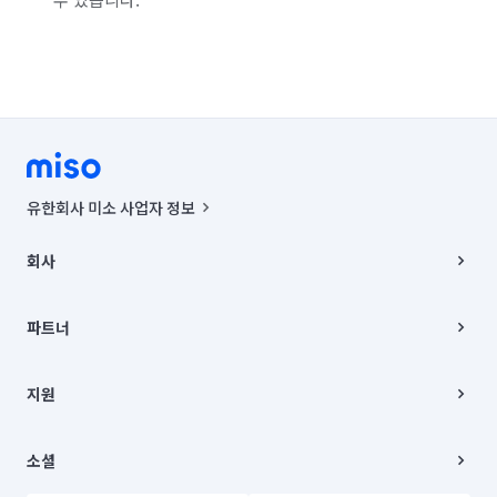
유한회사 미소 사업자 정보
사업자등록번호 : 291-87-00271 | 인허가번호 : 2016-3220163-14-5-
00019 |
회사
통신판매신고번호 : 2024-서울종로-1400(공정거래위원회 정보) |
대표이사 : CHING VICTOR COLUMBIA RHEE
회사소개
주소 | 본사: 서울특별시 종로구 율곡로 6(중학동, 트윈트리빌딩) B동 5층
채용
파트너
컨택센터 : 서울특별시 종로구 수송동 율곡로 24, 7층, 8층 미소
블로그
유한회사 미소는 통신판매중개자이며, 통신판매의 당사자가 아닙니다.
파트너 지원
상품, 상품정보, 거래에 관한 의무와 책임은 거래당사자에게 있습니다.
이사
지원
언론 보도 관련 문의:
contact@getmiso.com
이사 청소/입주 청소
대표번호: 1577-8808
고객센터
© 유한회사 미소. Miso, Inc. All Rights Reserved.
이용약관
소셜
개인정보처리방침