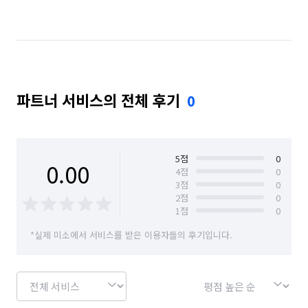
경기 수원시 팔달구
경기 안산시 단원구
경기 안성시
경기 안양시 동안구
경기 안양시 만안구
경기 오산시
파트너 서비스의 전체 후기
0
경기 용인시 기흥구
경기 용인시 수지구
경기 용인시 처인구
경기 의왕시
경기 의정부시
경기 이천시
경기 평택시
경기 화성시
5
점
0
0.00
4
점
0
3
점
0
경남 양산시
광주 남구
광주 북구
대전 서구
2
점
0
1
점
0
부산 금정구
부산 남구
부산 부산진구
*실제 미소에서 서비스를 받은 이용자들의 후기입니다.
부산 북구
부산 사상구
부산 사하구
부산 서구
부산 수영구
부산 중구
부산 해운대구
서울 강남구
서울 강서구