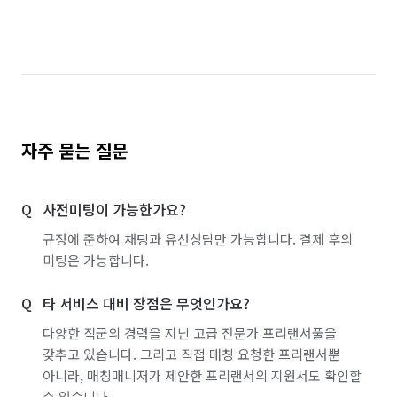
서울 관악구
서울 광진구
서울 금천구
서울 도봉구
서울 동작구
서울 마포구
서울 서초구
서울 성동구
서울 성북구
서울 영등포구
서울 용산구
서울 종로구
자주 묻는 질문
인천 남동구
인천 서구
충남 아산시
사전미팅이 가능한가요?
충남 천안시 동남구
충남 천안시 서북구
규정에 준하여 채팅과 유선상담만 가능합니다. 결제 후의
경기 화성시 동탄구
경기 화성시 효행구
미팅은 가능합니다.
경기 화성시 만세구
경기 화성시 병점구
타 서비스 대비 장점은 무엇인가요?
다양한 직군의 경력을 지닌 고급 전문가 프리랜서풀을
갖추고 있습니다. 그리고 직접 매칭 요청한 프리랜서뿐
아니라, 매칭매니저가 제안한 프리랜서의 지원서도 확인할
수 있습니다.