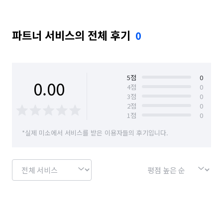
파트너 서비스의 전체 후기
0
5
점
0
0.00
4
점
0
3
점
0
2
점
0
1
점
0
*실제 미소에서 서비스를 받은 이용자들의 후기입니다.