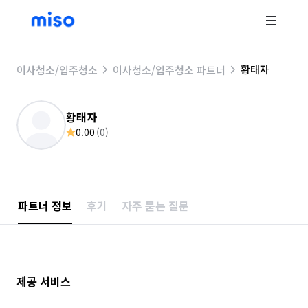
황태자
이사청소/입주청소
이사청소/입주청소 파트너
황태자
0.00
(
0
)
파트너 정보
후기
자주 묻는 질문
제공 서비스