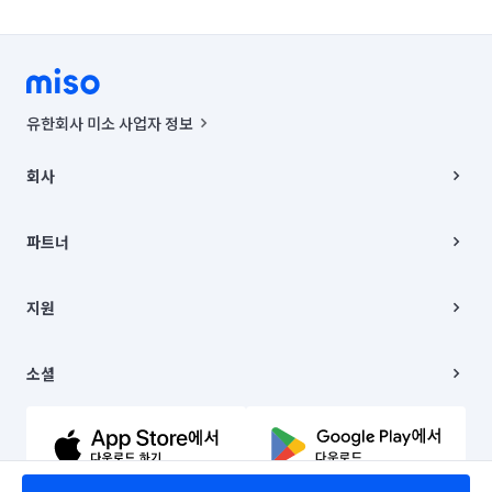
유한회사 미소 사업자 정보
사업자등록번호 : 291-87-00271 | 인허가번호 : 2016-3220163-14-5-
00019 |
회사
통신판매신고번호 : 2024-서울종로-1400(공정거래위원회 정보) |
대표이사 : CHING VICTOR COLUMBIA RHEE
회사소개
주소 | 본사: 서울특별시 종로구 율곡로 6(중학동, 트윈트리빌딩) B동 5층
채용
파트너
컨택센터 : 서울특별시 종로구 수송동 율곡로 24, 7층, 8층 미소
블로그
유한회사 미소는 통신판매중개자이며, 통신판매의 당사자가 아닙니다.
파트너 지원
상품, 상품정보, 거래에 관한 의무와 책임은 거래당사자에게 있습니다.
이사
지원
언론 보도 관련 문의:
contact@getmiso.com
이사 청소/입주 청소
대표번호: 1577-8808
고객센터
© 유한회사 미소. Miso, Inc. All Rights Reserved.
이용약관
소셜
개인정보처리방침
파트너 위치정보 이용약관
링크드인
문의하기
유튜브