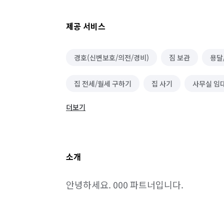
제공 서비스
경호(신변보호/의전/경비)
짐 보관
용달
집 전세/월세 구하기
집 사기
사무실 임
더보기
무진동/냉동/냉장차량
집 팔기
집 전세
건물 관리(종합/시설/행정/경비)
소개
안녕하세요. 000 파트너입니다.