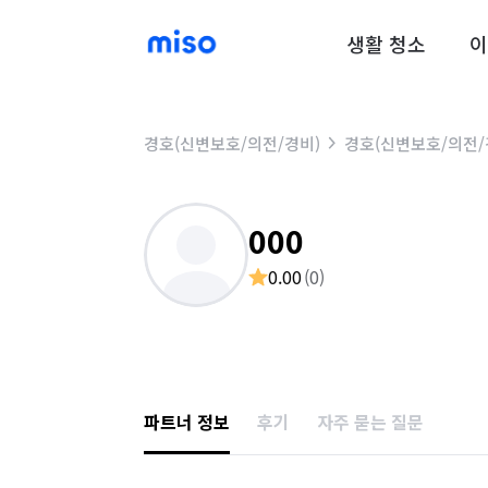
생활 청소
이
경호(신변보호/의전/경비)
경호(신변보호/의전/
000
0.00
(
0
)
파트너 정보
후기
자주 묻는 질문