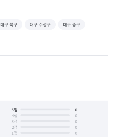
대구 북구
대구 수성구
대구 중구
5
점
0
4
점
0
3
점
0
2
점
0
1
점
0