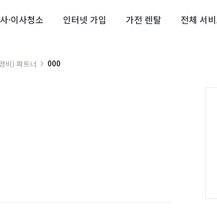
사·이사청소
인터넷 가입
가전 렌탈
전체 서비
000
경비) 파트너