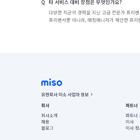
타 서비스 대비 장점은 무엇인가요?
다양한 직군의 경력을 지닌 고급 전문가 프리랜
프리랜서뿐 아니라, 매칭매니저가 제안한 프리
유한회사 미소 사업자 정보
사업자등록번호 : 291-87-00271 | 인허가번호 : 2016-32201
회사
파트너
통신판매신고번호 : 2024-서울종로-1400(공정거래위원회 정
대표이사 : CHING VICTOR COLUMBIA RHEE
회사소개
파트너 
주소 | 본사: 서울특별시 종로구 율곡로 6(중학동, 트윈트리
채용
이사
컨택센터 : 서울특별시 종로구 수송동 율곡로 24, 7층, 8층
블로그
이사 청
유한회사 미소는 통신판매중개자이며, 통신판매의 당사자가
상품, 상품정보, 거래에 관한 의무와 책임은 거래당사자에