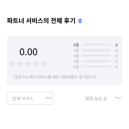
파트너 서비스의 전체 후기
0
5
점
0
0.00
4
점
0
3
점
0
2
점
0
1
점
0
*실제 미소에서 서비스를 받은 이용자들의 후기입니다.