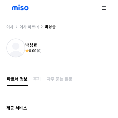
박상률
이사
이사 파트너
박상률
0.00
(
0
)
파트너 정보
후기
자주 묻는 질문
제공 서비스