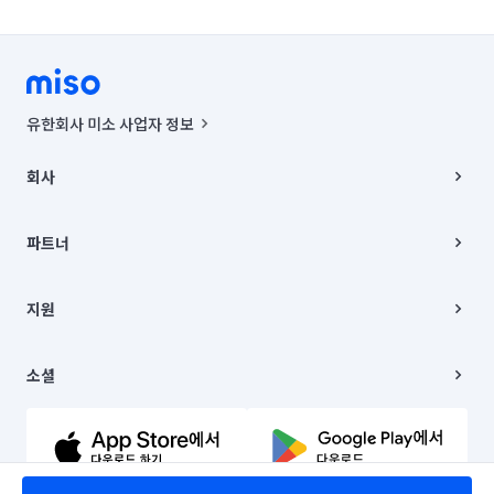
유한회사 미소 사업자 정보
사업자등록번호 : 291-87-00271 | 인허가번호 : 2016-3220163-14-5-
00019 |
회사
통신판매신고번호 : 2024-서울종로-1400(공정거래위원회 정보) |
대표이사 : CHING VICTOR COLUMBIA RHEE
회사소개
주소 | 본사: 서울특별시 종로구 율곡로 6(중학동, 트윈트리빌딩) B동 5층
채용
파트너
컨택센터 : 서울특별시 종로구 수송동 율곡로 24, 7층, 8층 미소
블로그
유한회사 미소는 통신판매중개자이며, 통신판매의 당사자가 아닙니다.
파트너 지원
상품, 상품정보, 거래에 관한 의무와 책임은 거래당사자에게 있습니다.
이사
지원
언론 보도 관련 문의:
contact@getmiso.com
이사 청소/입주 청소
대표번호: 1577-8808
고객센터
© 유한회사 미소. Miso, Inc. All Rights Reserved.
이용약관
소셜
개인정보처리방침
파트너 위치정보 이용약관
링크드인
문의하기
유튜브