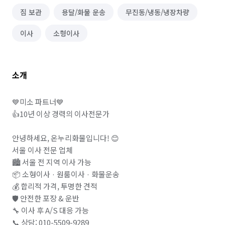
짐 보관
용달/화물 운송
무진동/냉동/냉장차량
이사
소형이사
소개
💙미소 파트너💙

👍10년 이상 경력의 이사전문가

안녕하세요, 온누리화물입니다! 😊

서울 이사 전문 업체

🏙️ 서울 전 지역 이사 가능

📦 소형이사 · 원룸이사 · 화물운송

💰 합리적 가격, 투명한 견적

🛡️ 안전한 포장 & 운반

🔧 이사 후 A/S 대응 가능

📞 상담: 010-5509-9289
