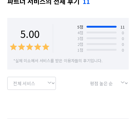
파트너 서비스의 전체 후기
11
서울 송파구
서울 양천구
서울 영등포구
서울 용산구
서울 은평구
서울 종로구
서울 중구
서울 중랑구
5
점
11
5.00
4
점
0
3
점
0
2
점
0
1
점
0
*실제 미소에서 서비스를 받은 이용자들의 후기입니다.