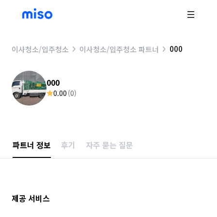
000
이사청소/입주청소
이사청소/입주청소 파트너
000
0.00
(
0
)
파트너 정보
후기
자주 묻는 질문
제공 서비스