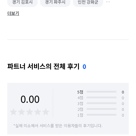
경기 김포시
경기 파주시
인천 강화군
더보기
인천 계양구
인천 남구
인천 남동구
인천 동구
인천 부평구
인천 서구
인천 연수구
인천 옹진군
인천 중구
경기 부천시 소사구
경기 부천시 원미구
파트너 서비스의 전체 후기
0
경기 부천시 오정구
5
점
0
0.00
4
점
0
3
점
0
2
점
0
1
점
0
*실제 미소에서 서비스를 받은 이용자들의 후기입니다.