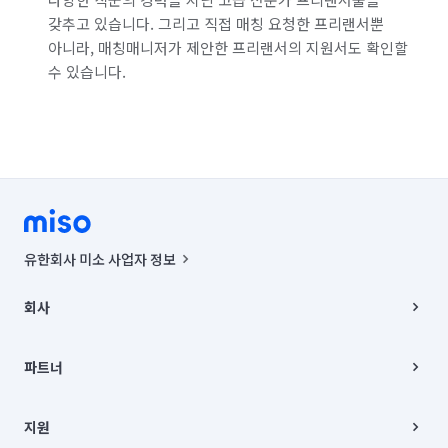
갖추고 있습니다. 그리고 직접 매칭 요청한 프리랜서뿐
아니라, 매칭매니저가 제안한 프리랜서의 지원서도 확인할
수 있습니다.
유한회사 미소 사업자 정보
사업자등록번호 : 291-87-00271 | 인허가번호 : 2016-3220163-14-5-
00019 |
회사
통신판매신고번호 : 2024-서울종로-1400(공정거래위원회 정보) |
대표이사 : CHING VICTOR COLUMBIA RHEE
회사소개
주소 | 본사: 서울특별시 종로구 율곡로 6(중학동, 트윈트리빌딩) B동 5층
채용
파트너
컨택센터 : 서울특별시 종로구 수송동 율곡로 24, 7층, 8층 미소
블로그
유한회사 미소는 통신판매중개자이며, 통신판매의 당사자가 아닙니다.
파트너 지원
상품, 상품정보, 거래에 관한 의무와 책임은 거래당사자에게 있습니다.
이사
지원
언론 보도 관련 문의:
contact@getmiso.com
이사 청소/입주 청소