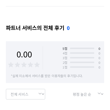
파트너 서비스의 전체 후기
0
5
점
0
0.00
4
점
0
3
점
0
2
점
0
1
점
0
*실제 미소에서 서비스를 받은 이용자들의 후기입니다.