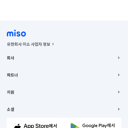
유한회사 미소 사업자 정보
사업자등록번호 : 291-87-00271 | 인허가번호 : 2016-3220163-14-5-
00019 |
회사
통신판매신고번호 : 2024-서울종로-1400(공정거래위원회 정보) |
대표이사 : CHING VICTOR COLUMBIA RHEE
회사소개
주소 | 본사: 서울특별시 종로구 율곡로 6(중학동, 트윈트리빌딩) B동 5층
채용
파트너
컨택센터 : 서울특별시 종로구 수송동 율곡로 24, 7층, 8층 미소
블로그
유한회사 미소는 통신판매중개자이며, 통신판매의 당사자가 아닙니다.
파트너 지원
상품, 상품정보, 거래에 관한 의무와 책임은 거래당사자에게 있습니다.
이사
지원
언론 보도 관련 문의:
contact@getmiso.com
이사 청소/입주 청소
대표번호: 1577-8808
고객센터
© 유한회사 미소. Miso, Inc. All Rights Reserved.
이용약관
소셜
개인정보처리방침
파트너 위치정보 이용약관
링크드인
문의하기
유튜브