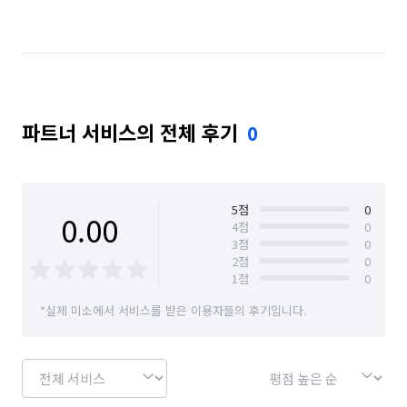
경기 남양주시
경기 동두천시
경기 성남시 분당구
경기 성남시 수정구
경기 성남시 중원구
경기 수원시 권선구
경기 수원시 영통구
파트너 서비스의 전체 후기
0
경기 수원시 장안구
경기 수원시 팔달구
경기 시흥시
경기 안산시 단원구
경기 안산시 상록구
경기 안성시
5
점
0
0.00
4
점
0
3
점
0
경기 안양시 동안구
경기 안양시 만안구
2
점
0
1
점
0
경기 양주시
경기 양평군
경기 여주시
*실제 미소에서 서비스를 받은 이용자들의 후기입니다.
경기 연천군
경기 오산시
경기 용인시 기흥구
경기 용인시 수지구
경기 용인시 처인구
경기 의왕시
경기 의정부시
경기 이천시