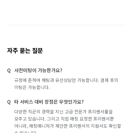
경기 파주시
경기 평택시
경기 포천시
경기 하남시
경기 화성시
서울 강남구
서울 강동구
서울 강북구
서울 강서구
서울 관악구
서울 광진구
서울 구로구
자주 묻는 질문
서울 금천구
서울 노원구
서울 도봉구
사전미팅이 가능한가요?
서울 동대문구
서울 동작구
서울 마포구
규정에 준하여 채팅과 유선상담만 가능합니다. 결제 후의
서울 서대문구
서울 서초구
서울 성동구
미팅은 가능합니다.
서울 성북구
서울 송파구
서울 양천구
타 서비스 대비 장점은 무엇인가요?
서울 영등포구
서울 용산구
서울 은평구
다양한 직군의 경력을 지닌 고급 전문가 프리랜서풀을
갖추고 있습니다. 그리고 직접 매칭 요청한 프리랜서뿐
서울 종로구
서울 중구
서울 중랑구
아니라, 매칭매니저가 제안한 프리랜서의 지원서도 확인할
수 있습니다.