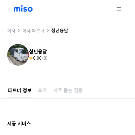
청년용달
이사
이사 파트너
청년용달
0.00
(
0
)
파트너 정보
후기
자주 묻는 질문
제공 서비스