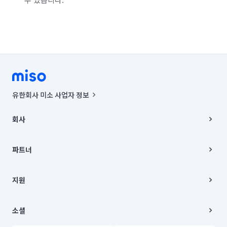
경기 부천시 소사구
경기 부천시 원미구
경기 부천시 오정구
경기 화성시 동탄구
경기 화성시 효행구
경기 화성시 만세구
경기 화성시 병점구
유한회사 미소 사업자 정보
사업자등록번호 : 291-87-00271 | 인허가번호 : 2016-3220163-14-5-
00019 |
회사
통신판매신고번호 : 2024-서울종로-1400(공정거래위원회 정보) |
대표이사 : CHING VICTOR COLUMBIA RHEE
회사소개
주소 | 본사: 서울특별시 종로구 율곡로 6(중학동, 트윈트리빌딩) B동 5층
채용
파트너
컨택센터 : 서울특별시 종로구 수송동 율곡로 24, 7층, 8층 미소
블로그
유한회사 미소는 통신판매중개자이며, 통신판매의 당사자가 아닙니다.
파트너 지원
상품, 상품정보, 거래에 관한 의무와 책임은 거래당사자에게 있습니다.
이사
지원
언론 보도 관련 문의:
contact@getmiso.com
이사 청소/입주 청소
대표번호: 1577-8808
고객센터
© 유한회사 미소. Miso, Inc. All Rights Reserved.
이용약관
소셜
개인정보처리방침