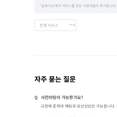
경기 화성시
경북 울릉군
부산 기장군
*실제 미소에서 서비스를 받은 이용자들의 후기입니다.
서울 강북구
서울 강서구
서울 관악구
서울 금천구
서울 도봉구
서울 동대문구
서울 서대문구
서울 서초구
서울 성동구
서울 양천구
서울 영등포구
서울 용산구
서울 중랑구
인천 계양구
인천 남구
자주 묻는 질문
인천 서구
인천 연수구
인천 중구
사전미팅이 가능한가요?
경기 부천시 원미구
경기 화성시 동탄구
규정에 준하여 채팅과 유선상담만 가능합니다. 
경기 화성시 병점구