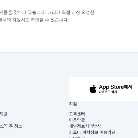
서풀을 갖추고 있습니다. 그리고 직접 매칭 요청한
랜서의 지원서도 확인할 수 있습니다.
63-14-5-00019 |
지원
보) |
지원
고객센터
빌딩) B동 5층
이용약관
 미소
소/입주 청소
개인정보처리방침
 아닙니다.
파트너 위치정보 이용약관
게 있습니다.