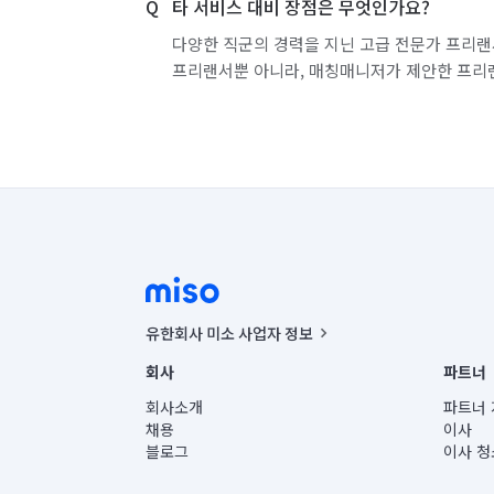
타 서비스 대비 장점은 무엇인가요?
다양한 직군의 경력을 지닌 고급 전문가 프리랜
프리랜서뿐 아니라, 매칭매니저가 제안한 프리
유한회사 미소 사업자 정보
사업자등록번호 : 291-87-00271 | 인허가번호 : 2016-32201
회사
파트너
통신판매신고번호 : 2024-서울종로-1400(공정거래위원회 정
대표이사 : CHING VICTOR COLUMBIA RHEE
회사소개
파트너 
주소 | 본사: 서울특별시 종로구 율곡로 6(중학동, 트윈트리
채용
이사
컨택센터 : 서울특별시 종로구 수송동 율곡로 24, 7층, 8층
블로그
이사 청
유한회사 미소는 통신판매중개자이며, 통신판매의 당사자가
상품, 상품정보, 거래에 관한 의무와 책임은 거래당사자에