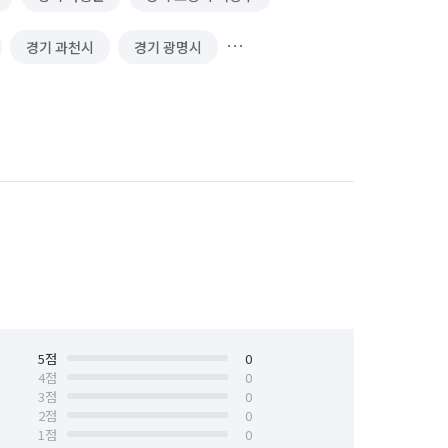
경기 과천시
경기 광명시
경기 남양주시
경기 동두천시
경기 성남시 중원구
경기 수원시 권선구
경기 수원시 팔달구
경기 시흥시
경기 안성시
경기 안양시 동안구
오산시
경기 용인시 기흥구
경기 의왕시
5
점
경기 의정부시
0
4
점
0
3
점
0
경기 포천시
경기 하남시
2
점
0
1
점
0