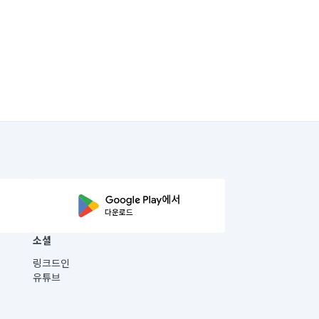
소셜
링크드인
유튜브