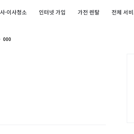
사·이사청소
인터넷 가입
가전 렌탈
전체 서비
000