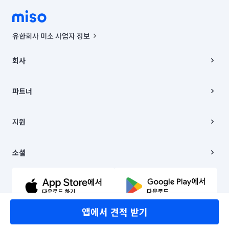
유한회사 미소 사업자 정보
사업자등록번호 : 291-87-00271 | 인허가번호 : 2016-3220163-14-5-
00019 |
회사
통신판매신고번호 : 2024-서울종로-1400(공정거래위원회 정보) |
대표이사 : CHING VICTOR COLUMBIA RHEE
회사소개
주소 | 본사: 서울특별시 종로구 율곡로 6(중학동, 트윈트리빌딩) B동 5층
채용
파트너
컨택센터 : 서울특별시 종로구 수송동 율곡로 24, 7층, 8층 미소
블로그
유한회사 미소는 통신판매중개자이며, 통신판매의 당사자가 아닙니다.
파트너 지원
상품, 상품정보, 거래에 관한 의무와 책임은 거래당사자에게 있습니다.
이사
지원
언론 보도 관련 문의:
contact@getmiso.com
이사 청소/입주 청소
대표번호: 1577-8808
고객센터
© 유한회사 미소. Miso, Inc. All Rights Reserved.
이용약관
소셜
개인정보처리방침
파트너 위치정보 이용약관
링크드인
문의하기
유튜브
앱에서 견적 받기