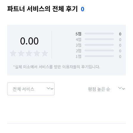
파트너 서비스의 전체 후기
0
5
점
0
0.00
4
점
0
3
점
0
2
점
0
1
점
0
*실제 미소에서 서비스를 받은 이용자들의 후기입니다.