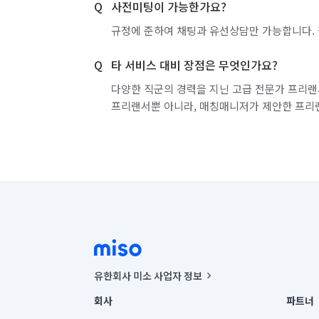
사전미팅이 가능한가요?
규정에 준하여 채팅과 유선상담만 가능합니다. 
타 서비스 대비 장점은 무엇인가요?
다양한 직군의 경력을 지닌 고급 전문가 프리랜
프리랜서뿐 아니라, 매칭매니저가 제안한 프리
유한회사 미소 사업자 정보
사업자등록번호 : 291-87-00271 | 인허가번호 : 2016-32201
회사
파트너
통신판매신고번호 : 2024-서울종로-1400(공정거래위원회 정