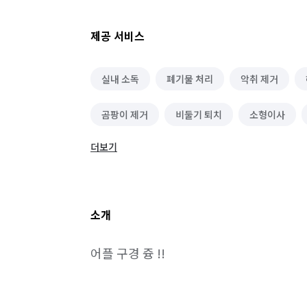
제공 서비스
실내 소독
폐기물 처리
악취 제거
곰팡이 제거
비둘기 퇴치
소형이사
더보기
수질 관리/녹조 제거
유품정리/특수청소
물탱크/저수조 청소
닥트/환풍구 청소
소개
바닥 청소 (왁스 코팅)
건물 관리(종합/시설/행
어플 구경 즁 !!