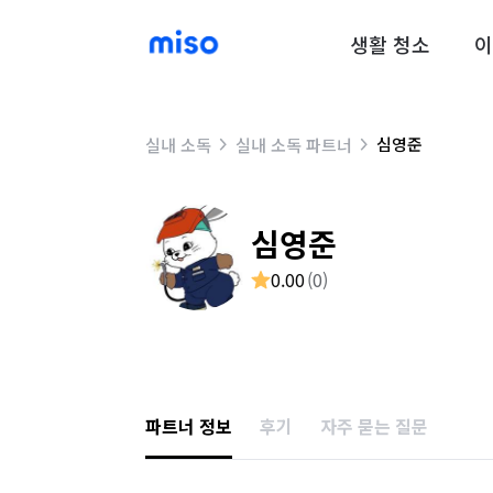
생활 청소
이
심영준
실내 소독
실내 소독 파트너
심영준
0.00
(
0
)
파트너 정보
후기
자주 묻는 질문