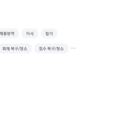
해충방역
이사
철거
화재 복구/청소
침수 복구/청소
단체 세탁
건물 내부/외부 청소
외벽 리모델링
벌초/예초
정/경비)
하수구 청소
옥상공사/방수