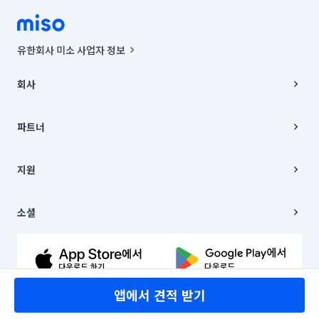
유한회사 미소 사업자 정보
사업자등록번호 : 291-87-00271 | 인허가번호 : 2016-3220163-14-5-
00019 |
회사
통신판매신고번호 : 2024-서울종로-1400(공정거래위원회 정보) |
대표이사 : CHING VICTOR COLUMBIA RHEE
회사소개
주소 | 본사: 서울특별시 종로구 율곡로 6(중학동, 트윈트리빌딩) B동 5층
채용
파트너
컨택센터 : 서울특별시 종로구 수송동 율곡로 24, 7층, 8층 미소
블로그
유한회사 미소는 통신판매중개자이며, 통신판매의 당사자가 아닙니다.
파트너 지원
상품, 상품정보, 거래에 관한 의무와 책임은 거래당사자에게 있습니다.
이사
지원
언론 보도 관련 문의:
contact@getmiso.com
이사 청소/입주 청소
대표번호: 1577-8808
고객센터
© 유한회사 미소. Miso, Inc. All Rights Reserved.
이용약관
소셜
개인정보처리방침
파트너 위치정보 이용약관
링크드인
문의하기
유튜브
앱에서 견적 받기