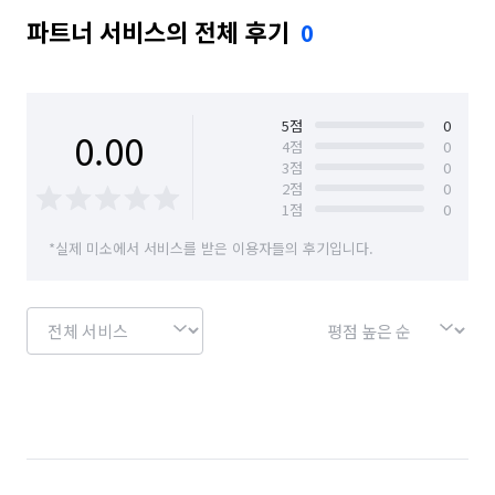
파트너 서비스의 전체 후기
0
5
점
0
0.00
4
점
0
3
점
0
2
점
0
1
점
0
*실제 미소에서 서비스를 받은 이용자들의 후기입니다.