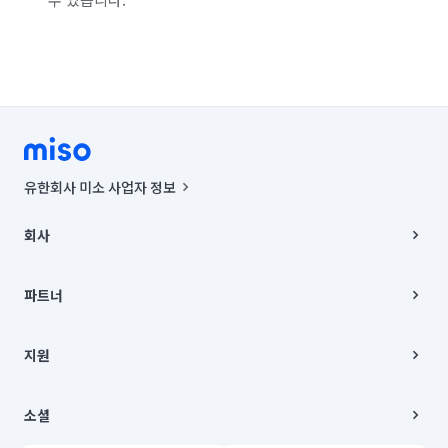
유한회사 미소 사업자 정보
사업자등록번호 : 291-87-00271 | 인허가번호 : 2016-3220163-14-5-
00019 |
회사
통신판매신고번호 : 2024-서울종로-1400(공정거래위원회 정보) |
대표이사 : CHING VICTOR COLUMBIA RHEE
회사소개
주소 | 본사: 서울특별시 종로구 율곡로 6(중학동, 트윈트리빌딩) B동 5층
채용
파트너
컨택센터 : 서울특별시 종로구 수송동 율곡로 24, 7층, 8층 미소
블로그
유한회사 미소는 통신판매중개자이며, 통신판매의 당사자가 아닙니다.
파트너 지원
상품, 상품정보, 거래에 관한 의무와 책임은 거래당사자에게 있습니다.
이사
지원
언론 보도 관련 문의:
contact@getmiso.com
이사 청소/입주 청소
대표번호: 1577-8808
고객센터
© 유한회사 미소. Miso, Inc. All Rights Reserved.
이용약관
소셜
개인정보처리방침