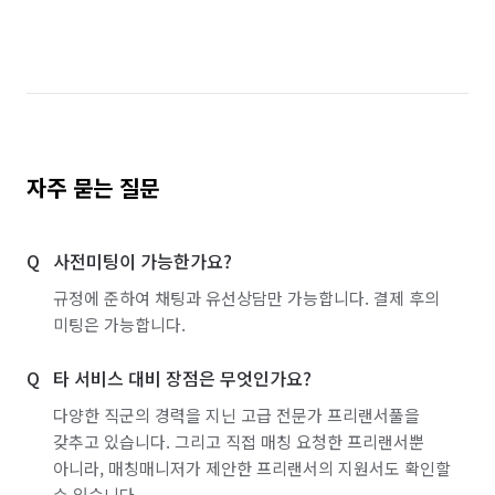
서울 마포구
서울 서대문구
서울 서초구
서울 성동구
서울 성북구
서울 송파구
서울 영등포구
서울 용산구
서울 은평구
서울 종로구
서울 중구
인천 동구
자주 묻는 질문
경기 화성시 동탄구
경기 화성시 효행구
사전미팅이 가능한가요?
경기 화성시 만세구
경기 화성시 병점구
규정에 준하여 채팅과 유선상담만 가능합니다. 결제 후의
미팅은 가능합니다.
타 서비스 대비 장점은 무엇인가요?
다양한 직군의 경력을 지닌 고급 전문가 프리랜서풀을
갖추고 있습니다. 그리고 직접 매칭 요청한 프리랜서뿐
아니라, 매칭매니저가 제안한 프리랜서의 지원서도 확인할
수 있습니다.