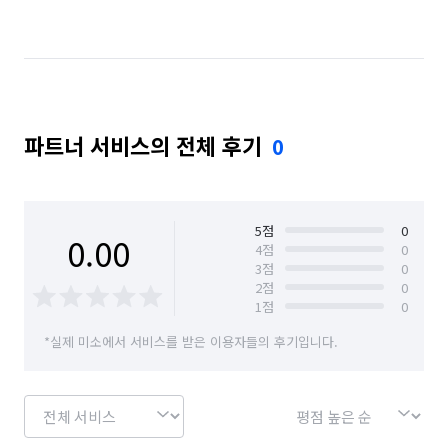
경기 수원시 장안구
경기 수원시 팔달구
경기 시흥시
경기 안산시 단원구
경기 안산시 상록구
경기 안양시 동안구
파트너 서비스의 전체 후기
0
경기 안양시 만안구
경기 오산시
경기 용인시 기흥구
경기 용인시 수지구
경기 용인시 처인구
경기 의왕시
경기 평택시
5
점
0
0.00
4
점
0
3
점
0
경기 하남시
경기 화성시
대전 대덕구
2
점
0
1
점
0
대전 동구
대전 서구
대전 유성구
*실제 미소에서 서비스를 받은 이용자들의 후기입니다.
서울 강남구
서울 강동구
서울 강서구
서울 관악구
서울 광진구
서울 구로구
서울 금천구
서울 동대문구
서울 동작구