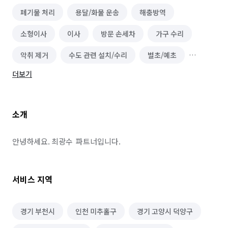
폐기물 처리
용달/화물 운송
해충방역
소형이사
이사
방문 손세차
가구 수리
악취 제거
수도 관련 설치/수리
벌초/예초
더보기
닥트/환풍구 청소
단체 세탁
물탱크/저수조 청소
건물 내부/외부 청소
건물 관리(종합/시설/행정/경비)
소개
수질 관리/녹조 제거
실내 소독
싱크대 시공
전기 배선
철거
곰팡이 제거
배관 청소
안녕하세요. 최광수  파트너입니다.
카페트 청소
비둘기 퇴치
방문 산책/간단 돌봄
서비스 지역
짐 보관
무진동/냉동/냉장차량
화재 복구/청소
침수 복구/청소
하수구 청소
가구/목공예 제작
경기 부천시
인천 미추홀구
경기 고양시 덕양구
가구 조립/설치
미술품 구매 및 렌탈