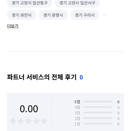
경기 고양시 일산동구
경기 고양시 일산서구
도금 (가구/설비/조형물 등)
가구 청소
소파 청소
경기 과천시
경기 광명시
경기 구리시
유품정리/특수청소
주방 후드 교체/설치
더보기
경기 김포시
경기 남양주시
경기 성남시 분당구
바닥 청소 (왁스 코팅)
이사청소/입주청소
경기 성남시 수정구
경기 성남시 중원구
경기 수원시 권선구
경기 수원시 영통구
경기 시흥시
경기 안산시 단원구
파트너 서비스의 전체 후기
0
경기 안산시 상록구
경기 안양시 동안구
경기 양주시
경기 용인시 수지구
경기 용인시 처인구
경기 의정부시
경기 평택시
5
점
0
0.00
4
점
0
3
점
0
경기 하남시
대전 유성구
부산 강서구
2
점
0
1
점
0
부산 기장군
부산 동구
부산 서구