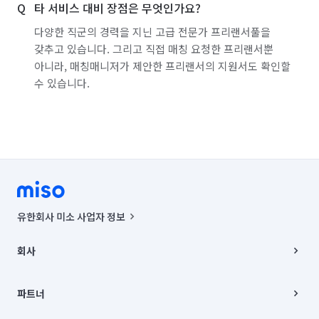
타 서비스 대비 장점은 무엇인가요?
다양한 직군의 경력을 지닌 고급 전문가 프리랜서풀을
갖추고 있습니다. 그리고 직접 매칭 요청한 프리랜서뿐
아니라, 매칭매니저가 제안한 프리랜서의 지원서도 확인할
수 있습니다.
유한회사 미소 사업자 정보
사업자등록번호 : 291-87-00271 | 인허가번호 : 2016-3220163-14-5-
00019 |
회사
통신판매신고번호 : 2024-서울종로-1400(공정거래위원회 정보) |
대표이사 : CHING VICTOR COLUMBIA RHEE
회사소개
주소 | 본사: 서울특별시 종로구 율곡로 6(중학동, 트윈트리빌딩) B동 5층
채용
파트너
컨택센터 : 서울특별시 종로구 수송동 율곡로 24, 7층, 8층 미소
블로그
유한회사 미소는 통신판매중개자이며, 통신판매의 당사자가 아닙니다.