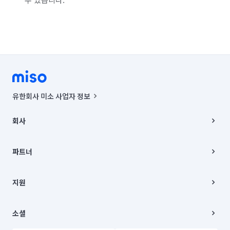
유한회사 미소 사업자 정보
사업자등록번호 : 291-87-00271 | 인허가번호 : 2016-3220163-14-5-
00019 |
회사
통신판매신고번호 : 2024-서울종로-1400(공정거래위원회 정보) |
대표이사 : CHING VICTOR COLUMBIA RHEE
회사소개
주소 | 본사: 서울특별시 종로구 율곡로 6(중학동, 트윈트리빌딩) B동 5층
채용
파트너
컨택센터 : 서울특별시 종로구 수송동 율곡로 24, 7층, 8층 미소
블로그
유한회사 미소는 통신판매중개자이며, 통신판매의 당사자가 아닙니다.
파트너 지원
상품, 상품정보, 거래에 관한 의무와 책임은 거래당사자에게 있습니다.
이사
지원
언론 보도 관련 문의:
contact@getmiso.com
이사 청소/입주 청소
대표번호: 1577-8808
고객센터
© 유한회사 미소. Miso, Inc. All Rights Reserved.
이용약관
소셜
개인정보처리방침