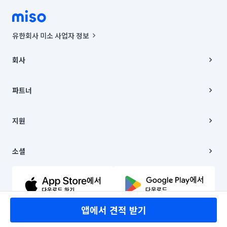
유한회사 미소 사업자 정보
사업자등록번호 : 291-87-00271 | 인허가번호 : 2016-3220163-14-5-
00019 |
회사
통신판매신고번호 : 2024-서울종로-1400(공정거래위원회 정보) |
대표이사 : CHING VICTOR COLUMBIA RHEE
회사소개
주소 | 본사: 서울특별시 종로구 율곡로 6(중학동, 트윈트리빌딩) B동 5층
채용
파트너
컨택센터 : 서울특별시 종로구 수송동 율곡로 24, 7층, 8층 미소
블로그
유한회사 미소는 통신판매중개자이며, 통신판매의 당사자가 아닙니다.
파트너 지원
상품, 상품정보, 거래에 관한 의무와 책임은 거래당사자에게 있습니다.
이사
지원
언론 보도 관련 문의:
contact@getmiso.com
이사 청소/입주 청소
대표번호: 1577-8808
고객센터
© 유한회사 미소. Miso, Inc. All Rights Reserved.
이용약관
소셜
개인정보처리방침
파트너 위치정보 이용약관
링크드인
문의하기
유튜브
앱에서 견적 받기