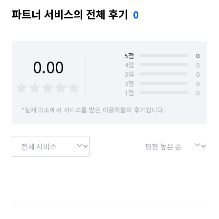
파트너 서비스의 전체 후기
0
5
점
0
0.00
4
점
0
3
점
0
2
점
0
1
점
0
*실제 미소에서 서비스를 받은 이용자들의 후기입니다.