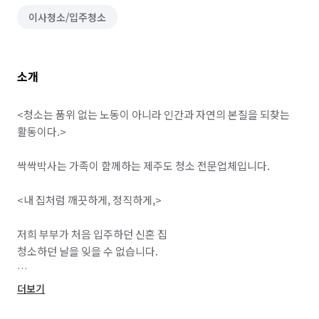
이사청소/입주청소
소개
<청소는 품위 없는 노동이 아니라 인간과 자연의 본질을 되찾는 
활동이다.>

싹싹박사는 가족이 함께하는 제주도 청소 전문업체입니다. 

<내 집처럼 깨끗하게, 정직하게,>

저희 부부가 처음 입주하던 신혼 집 

청소하던 날을 잊을 수 없습니다. 

온 집안을 문지르고 닦느라 고된 몸과 

더보기
뻘뻘 흘리던 땀방울
