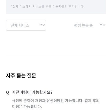
👉 서랍형 수납장 탈거 청소

*실제 미소에서 서비스를 받은 이용자들의 후기입니다.
👉 씽크볼, 수전 광택제 도포

🔵 창문

👉창틀 전체 청소 

👉유리창 전면 청소 (외창 제외)

🔵 화장실

👉화장실 전체 청소 (세면대, 양변기, 욕조 등등)

👉하수구, 환풍기 탈거 청소

👉고압세척기를 이용한 찌든때제거

​🔵 다용도실 및 베란다

자주 묻는 질문
👉고압세척기를 이용한 찌든때제거

👉하수구 탈거 청소

사전미팅이 가능한가요?
👉기본 곰팡이 제거

규정에 준하여 채팅과 유선상담만 가능합니다. 결제 후의
🔵 방

미팅은 가능합니다.
👉등 커버 분해 청소
