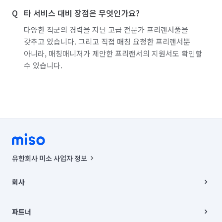
👉서랍형 붙박이 수납함 탈거 청소

타 서비스 대비 장점은 무엇인가요?
👉몰딩,걸레받이,콘센트 청소 및 도배풀제거

다양한 직군의 경력을 지닌 고급 전문가 프리랜서풀을
👉벽지 먼지제거

갖추고 있습니다. 그리고 직접 매칭 요청한 프리랜서뿐
아니라, 매칭매니저가 제안한 프리랜서의 지원서도 확인할
​🔵 거실

수 있습니다.
👉등 커버 분해 청소

👉서랍형 수납장 탈거 청소

👉타일벽 오염제거 및 먼지제거

👉몰딩,걸레받이,콘센트 청소

♥️에어컨 분해청소 1대 무료 서비스♥️​

✅청소 작업 후 검수 필수! 고객님께서 만족하실 때까지 a/s 
유한회사 미소 사업자 정보
해드립니다.(청소 내용 설명 및, 하자 점검)

사업자등록번호 : 291-87-00271 | 인허가번호 : 2016-3220163-14-5-
00019 |
회사
✅전화 상담 시 보다 정확한 견적을 안내받으실 수 있습니다.

통신판매신고번호 : 2024-서울종로-1400(공정거래위원회 정보) |
대표이사 : CHING VICTOR COLUMBIA RHEE
회사소개
주소 | 본사: 서울특별시 종로구 율곡로 6(중학동, 트윈트리빌딩) B동 5층
[010 2441 8895]

채용
파트너
컨택센터 : 서울특별시 종로구 수송동 율곡로 24, 7층, 8층 미소
블로그