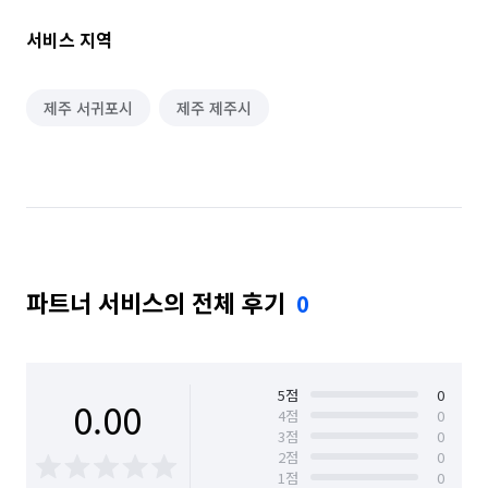
그러나 새로운 시작이라는 설렘과 

깨끗해진 집을 보며 느끼는 보람.

서비스 지역
그 때 그 마음으로 여러분의 새로운 출발

그 길의 시작을 반짝반짝하게 만들어드리겠습니다.

제주 서귀포시
제주 제주시
#중국인, 용역 업체를 이용하지 않습니다.

#하루에 한 집만 청소합니다.

#300장 이상의 걸레 보유 

#고온 스팀으로 찌든때 제거와 세균 박멸

#피톤치드 및 광택제 도포 서비스 제공

#방문견적 무료

파트너 서비스의 전체 후기
0
#친환경 세제 사용

📌청소작업 내용

5
점
0
0.00
4
점
0
🔵 주방

3
점
0
👉 씽크대 전체 작업

2
점
0
👉 후드, 후드망, 가스레인지 기름때 제거

1
점
0