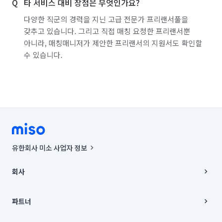
타 서비스 대비 장점은 무엇인가요?
다양한 직군의 경력을 지닌 고급 전문가 프리랜서풀을
갖추고 있습니다. 그리고 직접 매칭 요청한 프리랜서뿐
아니라, 매칭매니저가 제안한 프리랜서의 지원서도 확인할
수 있습니다.
유한회사 미소 사업자 정보
사업자등록번호 : 291-87-00271 | 인허가번호 : 2016-3220163-14-5-
00019 |
회사
통신판매신고번호 : 2024-서울종로-1400(공정거래위원회 정보) |
대표이사 : CHING VICTOR COLUMBIA RHEE
회사소개
주소 | 본사: 서울특별시 종로구 율곡로 6(중학동, 트윈트리빌딩) B동 5층
채용
파트너
컨택센터 : 서울특별시 종로구 수송동 율곡로 24, 7층, 8층 미소
블로그
유한회사 미소는 통신판매중개자이며, 통신판매의 당사자가 아닙니다.
파트너 지원