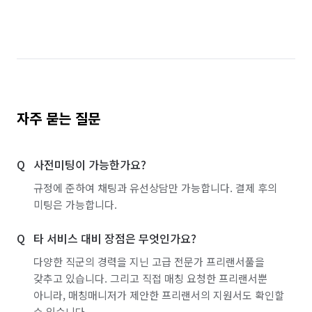
경기 파주시
경기 평택시
경기 포천시
경기 하남시
경기 화성시
서울 강남구
서울 강동구
서울 강북구
서울 강서구
서울 관악구
서울 광진구
서울 구로구
자주 묻는 질문
서울 금천구
서울 노원구
서울 도봉구
사전미팅이 가능한가요?
서울 동대문구
서울 동작구
서울 마포구
규정에 준하여 채팅과 유선상담만 가능합니다. 결제 후의
서울 서대문구
서울 서초구
서울 성동구
미팅은 가능합니다.
서울 성북구
서울 송파구
서울 양천구
타 서비스 대비 장점은 무엇인가요?
서울 영등포구
서울 용산구
서울 은평구
다양한 직군의 경력을 지닌 고급 전문가 프리랜서풀을
갖추고 있습니다. 그리고 직접 매칭 요청한 프리랜서뿐
서울 종로구
서울 중구
서울 중랑구
아니라, 매칭매니저가 제안한 프리랜서의 지원서도 확인할
수 있습니다.