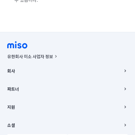
경기 부천시 소사구
경기 부천시 원미구
경기 부천시 오정구
경기 화성시 동탄구
경기 화성시 효행구
경기 화성시 만세구
경기 화성시 병점구
유한회사 미소 사업자 정보
사업자등록번호 : 291-87-00271 | 인허가번호 : 2016-3220163-14-5-
00019 |
회사
통신판매신고번호 : 2024-서울종로-1400(공정거래위원회 정보) |
대표이사 : CHING VICTOR COLUMBIA RHEE
회사소개
주소 | 본사: 서울특별시 종로구 율곡로 6(중학동, 트윈트리빌딩) B동 5층
채용
파트너
컨택센터 : 서울특별시 종로구 수송동 율곡로 24, 7층, 8층 미소
블로그
유한회사 미소는 통신판매중개자이며, 통신판매의 당사자가 아닙니다.
파트너 지원
상품, 상품정보, 거래에 관한 의무와 책임은 거래당사자에게 있습니다.
이사
지원
언론 보도 관련 문의:
contact@getmiso.com
이사 청소/입주 청소
대표번호: 1577-8808
고객센터
© 유한회사 미소. Miso, Inc. All Rights Reserved.
이용약관
소셜
개인정보처리방침