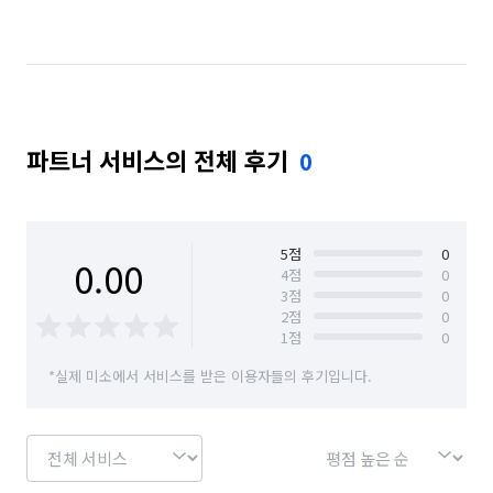
경기 남양주시
경기 동두천시
경기 성남시 분당구
경기 성남시 수정구
경기 성남시 중원구
경기 수원시 권선구
경기 수원시 영통구
파트너 서비스의 전체 후기
0
경기 수원시 장안구
경기 수원시 팔달구
경기 시흥시
경기 안산시 단원구
경기 안산시 상록구
경기 안성시
5
점
0
0.00
4
점
0
3
점
0
경기 안양시 동안구
경기 안양시 만안구
2
점
0
1
점
0
경기 양주시
경기 양평군
경기 여주시
*실제 미소에서 서비스를 받은 이용자들의 후기입니다.
경기 연천군
경기 오산시
경기 용인시 기흥구
경기 용인시 수지구
경기 용인시 처인구
경기 의왕시
경기 의정부시
경기 이천시