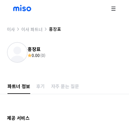
홍장표
이사
이사 파트너
홍장표
0.00
(
0
)
파트너 정보
후기
자주 묻는 질문
제공 서비스