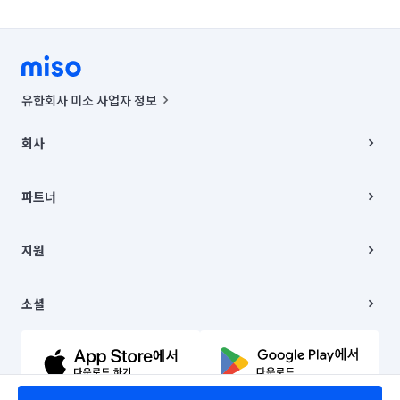
유한회사 미소 사업자 정보
사업자등록번호 : 291-87-00271 | 인허가번호 : 2016-3220163-14-5-
00019 |
회사
통신판매신고번호 : 2024-서울종로-1400(공정거래위원회 정보) |
대표이사 : CHING VICTOR COLUMBIA RHEE
회사소개
주소 | 본사: 서울특별시 종로구 율곡로 6(중학동, 트윈트리빌딩) B동 5층
채용
파트너
컨택센터 : 서울특별시 종로구 수송동 율곡로 24, 7층, 8층 미소
블로그
유한회사 미소는 통신판매중개자이며, 통신판매의 당사자가 아닙니다.
파트너 지원
상품, 상품정보, 거래에 관한 의무와 책임은 거래당사자에게 있습니다.
이사
지원
언론 보도 관련 문의:
contact@getmiso.com
이사 청소/입주 청소
대표번호: 1577-8808
고객센터
© 유한회사 미소. Miso, Inc. All Rights Reserved.
이용약관
소셜
개인정보처리방침
파트너 위치정보 이용약관
링크드인
문의하기
유튜브