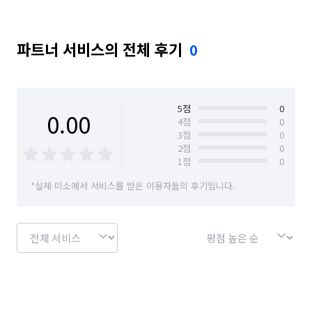
파트너 서비스의 전체 후기
0
5
점
0
0.00
4
점
0
3
점
0
2
점
0
1
점
0
*실제 미소에서 서비스를 받은 이용자들의 후기입니다.