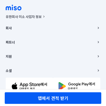
유한회사 미소 사업자 정보
사업자등록번호 : 291-87-00271 | 인허가번호 : 2016-3220163-14-5-
00019 |
회사
통신판매신고번호 : 2024-서울종로-1400(공정거래위원회 정보) |
대표이사 : CHING VICTOR COLUMBIA RHEE
회사소개
주소 | 본사: 서울특별시 종로구 율곡로 6(중학동, 트윈트리빌딩) B동 5층
채용
파트너
컨택센터 : 서울특별시 종로구 수송동 율곡로 24, 7층, 8층 미소
블로그
유한회사 미소는 통신판매중개자이며, 통신판매의 당사자가 아닙니다.
파트너 지원
상품, 상품정보, 거래에 관한 의무와 책임은 거래당사자에게 있습니다.
이사
지원
언론 보도 관련 문의:
contact@getmiso.com
이사 청소/입주 청소
대표번호: 1577-8808
고객센터
© 유한회사 미소. Miso, Inc. All Rights Reserved.
이용약관
소셜
개인정보처리방침
파트너 위치정보 이용약관
링크드인
문의하기
유튜브
앱에서 견적 받기