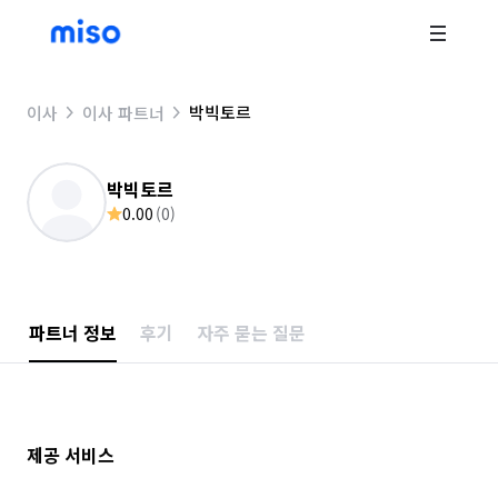
박빅토르
이사
이사 파트너
박빅토르
0.00
(
0
)
파트너 정보
후기
자주 묻는 질문
제공 서비스