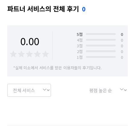
파트너 서비스의 전체 후기
0
5
점
0
0.00
4
점
0
3
점
0
2
점
0
1
점
0
*실제 미소에서 서비스를 받은 이용자들의 후기입니다.