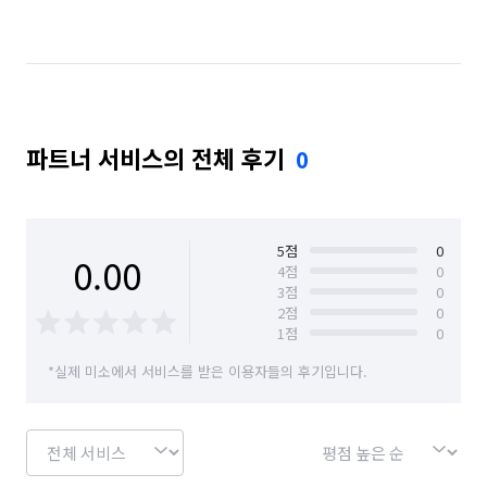
경기 수원시 장안구
경기 수원시 팔달구
경기 시흥시
경기 안산시 상록구
경기 양평군
경기 용인시 기흥구
경기 용인시 수지구
파트너 서비스의 전체 후기
0
경기 의왕시
경기 의정부시
경기 하남시
대구 수성구
대전 동구
대전 서구
대전 유성구
대전 중구
서울 강남구
5
점
0
0.00
4
점
0
3
점
0
서울 강동구
서울 강북구
서울 강서구
2
점
0
1
점
0
서울 관악구
서울 광진구
서울 노원구
*실제 미소에서 서비스를 받은 이용자들의 후기입니다.
서울 도봉구
서울 동대문구
서울 동작구
서울 마포구
서울 서대문구
서울 서초구
서울 성동구
서울 성북구
서울 송파구