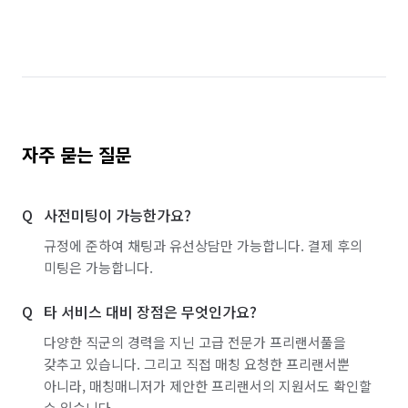
서울 영등포구
서울 용산구
서울 은평구
서울 종로구
서울 중구
서울 중랑구
인천 남구
인천 남동구
인천 연수구
인천 중구
제주 서귀포시
제주 제주시
자주 묻는 질문
사전미팅이 가능한가요?
규정에 준하여 채팅과 유선상담만 가능합니다. 결제 후의
미팅은 가능합니다.
타 서비스 대비 장점은 무엇인가요?
다양한 직군의 경력을 지닌 고급 전문가 프리랜서풀을
갖추고 있습니다. 그리고 직접 매칭 요청한 프리랜서뿐
아니라, 매칭매니저가 제안한 프리랜서의 지원서도 확인할
수 있습니다.