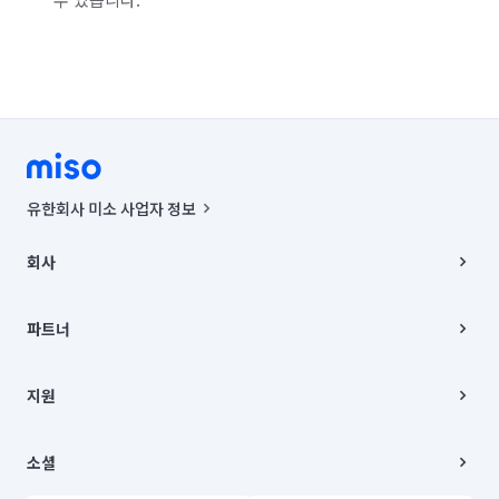
유한회사 미소 사업자 정보
사업자등록번호 : 291-87-00271 | 인허가번호 : 2016-3220163-14-5-
00019 |
회사
통신판매신고번호 : 2024-서울종로-1400(공정거래위원회 정보) |
대표이사 : CHING VICTOR COLUMBIA RHEE
회사소개
주소 | 본사: 서울특별시 종로구 율곡로 6(중학동, 트윈트리빌딩) B동 5층
채용
파트너
컨택센터 : 서울특별시 종로구 수송동 율곡로 24, 7층, 8층 미소
블로그
유한회사 미소는 통신판매중개자이며, 통신판매의 당사자가 아닙니다.
파트너 지원
상품, 상품정보, 거래에 관한 의무와 책임은 거래당사자에게 있습니다.
이사
지원
언론 보도 관련 문의:
contact@getmiso.com
이사 청소/입주 청소
대표번호: 1577-8808
고객센터
© 유한회사 미소. Miso, Inc. All Rights Reserved.
이용약관
소셜
개인정보처리방침