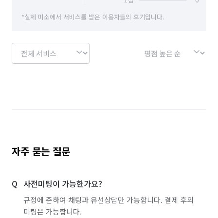
경북 성주군
경북 안동시
경북 영덕군
문 설치/교체
싱크대 시공
전기 배선
*실제 미소에서 서비스를 받은 이용자들의 후기입니다.
경북 영양군
경북 영주시
경북 영천시
인테리어 필름 시공
화장실 전체/부분 리모델링
경북 예천군
경북 울릉군
경북 울진군
주방 리모델링
집 인테리어
이사
경북 의성군
경북 청도군
경북 청송군
유리 제작/시공
블라인드/커튼 설치 수리
경북 칠곡군
경북 포항시 남구
경북 포항시 북구
주방 후드 교체/설치
가구 수리
부산 강서구
부산 금정구
부산 남구
열쇠/도어락 설치 수리
몰딩 시공
부산 동구
부산 동래구
부산 부산진구
가벽/파티션 인테리어
철거
조명 인테리어
부산 북구
부산 사상구
부산 사하구
누수 탐지
방충망 설치/수리
카페트 시공
자주 묻는 질문
부산 서구
부산 연제구
부산 중구
에폭시 바닥 시공
방범창 설치/수리
사전미팅이 가능한가요?
부산 해운대구
울산 남구
울산 동구
상업공간 인테리어
샷시 설치/수리
단열필름 시공
규정에 준하여 채팅과 유선상담만 가능합니다. 결제 후의
울산 북구
울산 울주군
울산 중구
배관 청소
미팅은 가능합니다.