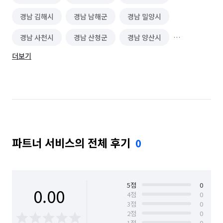
경남 김해시
경남 남해군
경남 밀양시
비닐하우스 시공
벽화 시공
인조잔디 시공
경남 사천시
경남 산청군
경남 양산시
지붕 공사
데크 시공
대형천막 시공
더보기
경남 의령군
경남 진주시
경남 창녕군
그물망 설치 (안전망/스포츠망 등)
용접 시공
경남 창원시 마산합포구
경남 창원시 마산회원구
환풍기 교체/설치
조형물 시공
경남 창원시 성산구
경남 창원시 의창구
홈 스타일링(소품, 가구 컨설팅)
가구 청소
경남 창원시 진해구
경남 통영시
경남 하동군
벽난로 설치·수리
나노코팅 시공
파트너 서비스의 전체 후기
0
경남 함안군
경남 함양군
경남 합천군
바닥 청소 (왁스 코팅)
건물 관리(종합/시설/행정/경비)
경북 경산시
경북 경주시
경북 고령군
하수구 청소
옥상공사/방수
경북 구미시
경북 군위군
경북 김천시
5
점
0
스테인레스 제작(자전거 거치대, 국기게양대)
0.00
4
점
0
3
점
0
경북 문경시
경북 봉화군
경북 상주시
페인트 시공
수도 관련 설치/수리
도배 장판 시공
2
점
0
1
점
0