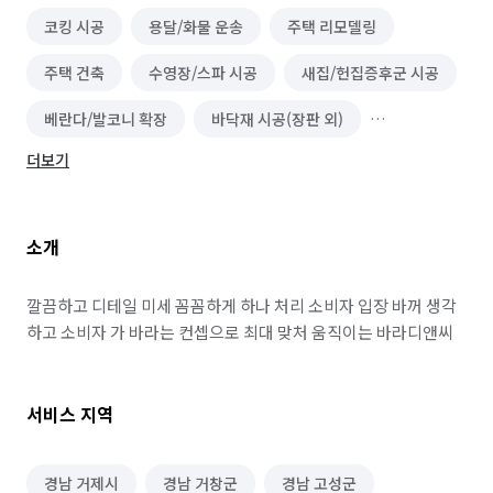
코킹 시공
용달/화물 운송
주택 리모델링
주택 건축
수영장/스파 시공
새집/헌집증후군 시공
베란다/발코니 확장
바닥재 시공(장판 외)
더보기
탄성/바이오세라믹 코트
아트월 시공
방음 시공
미장 시공
단열/결로 시공
앙카/해먹 설치
소개
핸드레일 설치 및 수리
외풍차단/틈막이 시공
유리 필름/시트 시공
건물 내부/외부 청소
깔끔하고 디테일 미세 꼼꼼하게 하나 처리 소비자 입장 바꺼 생각 
하고 소비자 가 바라는 컨셉으로 최대 맞처 움직이는 바라디앤씨 
물탱크/저수조 청소
장애인 편의시설 설치
외벽 리모델링
대문자바라 설치
어닝/차양 시공
서비스 지역
조경 공사
가구/목공예 제작
가구 조립/설치
경남 거제시
경남 거창군
경남 고성군
도금 (가구/설비/조형물 등)
간단 수리/보수