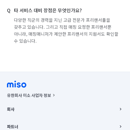
타 서비스 대비 장점은 무엇인가요?
다양한 직군의 경력을 지닌 고급 전문가 프리랜서풀을
갖추고 있습니다. 그리고 직접 매칭 요청한 프리랜서뿐
아니라, 매칭매니저가 제안한 프리랜서의 지원서도 확인할
수 있습니다.
유한회사 미소 사업자 정보
사업자등록번호 : 291-87-00271 | 인허가번호 : 2016-3220163-14-5-
00019 |
회사
통신판매신고번호 : 2024-서울종로-1400(공정거래위원회 정보) |
대표이사 : CHING VICTOR COLUMBIA RHEE
회사소개
주소 | 본사: 서울특별시 종로구 율곡로 6(중학동, 트윈트리빌딩) B동 5층
채용
파트너