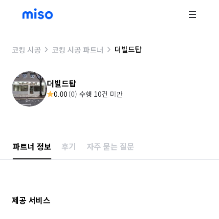
더빌드탑
코킹 시공
코킹 시공 파트너
더빌드탑
0.00
(
0
)
수행 10건 미만
파트너 정보
후기
자주 묻는 질문
제공 서비스