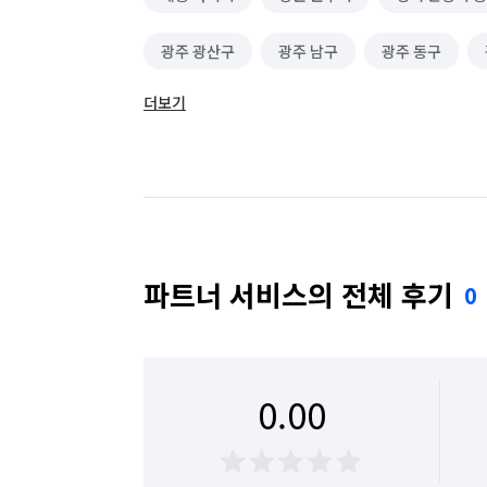
광주 광산구
광주 남구
광주 동구
더보기
서울 광진구
서울 노원구
서울 동대문구
전남 나주시
전남 목포시
전남 무안군
파트너 서비스의 전체 후기
0
0.00