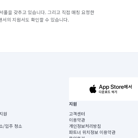
서풀을 갖추고 있습니다. 그리고 직접 매칭 요청한
랜서의 지원서도 확인할 수 있습니다.
63-14-5-00019 |
지원
보) |
지원
고객센터
빌딩) B동 5층
이용약관
 미소
소/입주 청소
개인정보처리방침
 아닙니다.
파트너 위치정보 이용약관
게 있습니다.