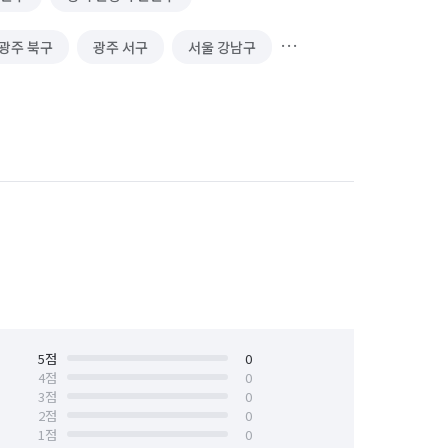
광주 북구
광주 서구
서울 강남구
서울 성동구
서울 용산구
전남 화순군
5
점
0
4
점
0
3
점
0
2
점
0
1
점
0