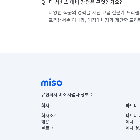
타 서비스 대비 장점은 무엇인가요?
다양한 직군의 경력을 지닌 고급 전문가 프리랜
프리랜서뿐 아니라, 매칭매니저가 제안한 프리
유한회사 미소 사업자 정보
사업자등록번호 : 291-87-00271 | 인허가번호 : 2016-32201
회사
파트너
통신판매신고번호 : 2024-서울종로-1400(공정거래위원회 정
대표이사 : CHING VICTOR COLUMBIA RHEE
회사소개
파트너 
주소 | 본사: 서울특별시 종로구 율곡로 6(중학동, 트윈트리
채용
이사
컨택센터 : 서울특별시 종로구 수송동 율곡로 24, 7층, 8층
블로그
이사 청
유한회사 미소는 통신판매중개자이며, 통신판매의 당사자가
상품, 상품정보, 거래에 관한 의무와 책임은 거래당사자에