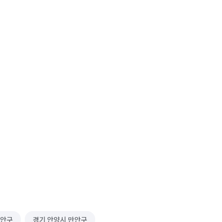
동안구
경기 안양시 만안구