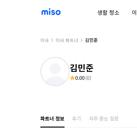
생활 청소
이
김민준
이사
이사 파트너
김민준
0.00
(
0
)
파트너 정보
후기
자주 묻는 질문