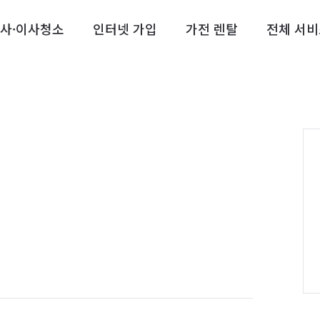
사·이사청소
인터넷 가입
가전 렌탈
전체 서비