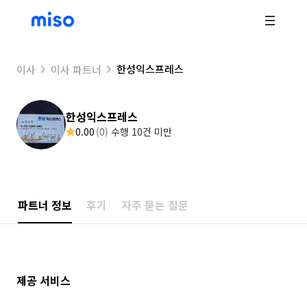
한성익스프레스
이사
이사 파트너
한성익스프레스
0.00
(
0
)
수행 10건 미만
파트너 정보
후기
자주 묻는 질문
제공 서비스