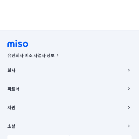
유한회사 미소 사업자 정보
사업자등록번호 : 291-87-00271 | 인허가번호 : 2016-3220163-14-5-
00019 |
회사
통신판매신고번호 : 2024-서울종로-1400(공정거래위원회 정보) |
대표이사 : CHING VICTOR COLUMBIA RHEE
회사소개
주소 | 본사: 서울특별시 종로구 율곡로 6(중학동, 트윈트리빌딩) B동 5층
채용
파트너
컨택센터 : 서울특별시 종로구 수송동 율곡로 24, 7층, 8층 미소
블로그
유한회사 미소는 통신판매중개자이며, 통신판매의 당사자가 아닙니다.
파트너 지원
상품, 상품정보, 거래에 관한 의무와 책임은 거래당사자에게 있습니다.
이사
지원
언론 보도 관련 문의:
contact@getmiso.com
이사 청소/입주 청소
대표번호: 1577-8808
고객센터
© 유한회사 미소. Miso, Inc. All Rights Reserved.
이용약관
소셜
개인정보처리방침
파트너 위치정보 이용약관
링크드인