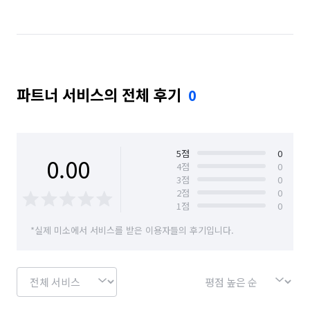
파트너 서비스의 전체 후기
0
5
점
0
0.00
4
점
0
3
점
0
2
점
0
1
점
0
*실제 미소에서 서비스를 받은 이용자들의 후기입니다.