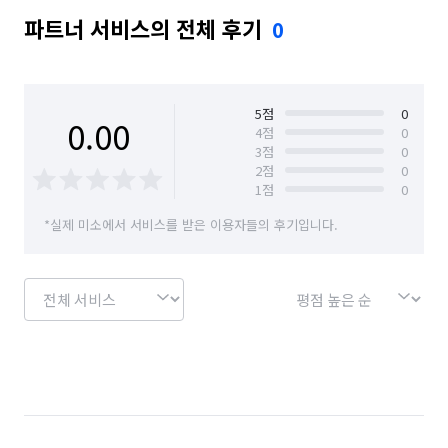
파트너 서비스의 전체 후기
0
5
점
0
0.00
4
점
0
3
점
0
2
점
0
1
점
0
*실제 미소에서 서비스를 받은 이용자들의 후기입니다.