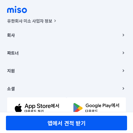
유한회사 미소 사업자 정보
사업자등록번호 : 291-87-00271 | 인허가번호 : 2016-3220163-14-5-
00019 |
회사
통신판매신고번호 : 2024-서울종로-1400(공정거래위원회 정보) |
대표이사 : CHING VICTOR COLUMBIA RHEE
회사소개
주소 | 본사: 서울특별시 종로구 율곡로 6(중학동, 트윈트리빌딩) B동 5층
채용
파트너
컨택센터 : 서울특별시 종로구 수송동 율곡로 24, 7층, 8층 미소
블로그
유한회사 미소는 통신판매중개자이며, 통신판매의 당사자가 아닙니다.
파트너 지원
상품, 상품정보, 거래에 관한 의무와 책임은 거래당사자에게 있습니다.
이사
지원
언론 보도 관련 문의:
contact@getmiso.com
이사 청소/입주 청소
대표번호: 1577-8808
고객센터
© 유한회사 미소. Miso, Inc. All Rights Reserved.
이용약관
소셜
개인정보처리방침
파트너 위치정보 이용약관
링크드인
문의하기
유튜브
앱에서 견적 받기