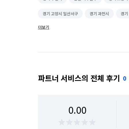
경기 고양시 일산서구
경기 과천시
경기
더보기
경기 남양주시
경기 성남시 분당구
경기
경기 양주시
경기 용인시 기흥구
경기 
경기 하남시
서울 강남구
서울 강동구
서울 관악구
서울 광진구
서울 구로구
파트너 서비스의 전체 후기
0
서울 도봉구
서울 동대문구
서울 동작구
서울 서초구
서울 성동구
서울 성북구
0.00
서울 영등포구
서울 용산구
서울 은평구