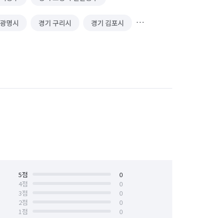
 광명시
경기 구리시
경기 김포시
 수원시 권선구
경기 안양시 만안구
용인시 수지구
경기 파주시
서울 강북구
서울 강서구
서울 금천구
서울 노원구
서울 마포구
서울 서대문구
서울 송파구
5
점
서울 양천구
0
4
점
0
3
점
0
서울 종로구
서울 중구
2
점
0
1
점
0