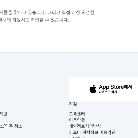
서풀을 갖추고 있습니다. 그리고 직접 매칭 요청한
랜서의 지원서도 확인할 수 있습니다.
63-14-5-00019 |
지원
보) |
지원
고객센터
빌딩) B동 5층
이용약관
 미소
소/입주 청소
개인정보처리방침
 아닙니다.
파트너 위치정보 이용약관
게 있습니다.