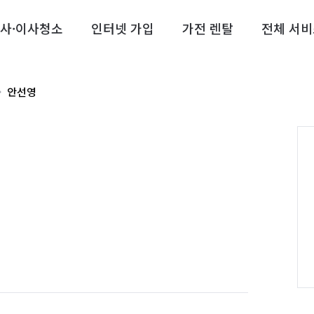
사·이사청소
인터넷 가입
가전 렌탈
전체 서비
안선영