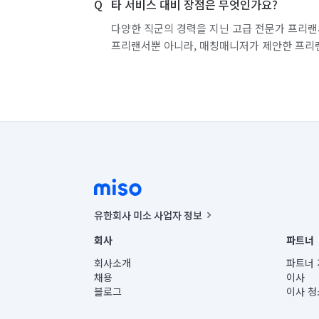
타 서비스 대비 장점은 무엇인가요?
다양한 직군의 경력을 지닌 고급 전문가 프리랜
프리랜서뿐 아니라, 매칭매니저가 제안한 프리
유한회사 미소 사업자 정보
사업자등록번호 : 291-87-00271 | 인허가번호 : 2016-32201
회사
파트너
통신판매신고번호 : 2024-서울종로-1400(공정거래위원회 정
대표이사 : CHING VICTOR COLUMBIA RHEE
회사소개
파트너 
주소 | 본사: 서울특별시 종로구 율곡로 6(중학동, 트윈트리
채용
이사
컨택센터 : 서울특별시 종로구 수송동 율곡로 24, 7층, 8층
블로그
이사 청
유한회사 미소는 통신판매중개자이며, 통신판매의 당사자가
상품, 상품정보, 거래에 관한 의무와 책임은 거래당사자에