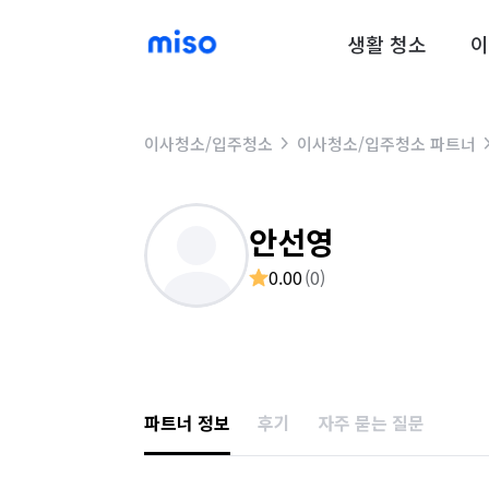
생활 청소
이
이사청소/입주청소
이사청소/입주청소 파트너
안선영
0.00
(
0
)
파트너 정보
후기
자주 묻는 질문