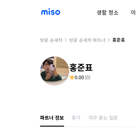
생활 청소
이
홍준표
방문 손세차
방문 손세차 파트너
홍준표
0.00
(
0
)
파트너 정보
후기
자주 묻는 질문