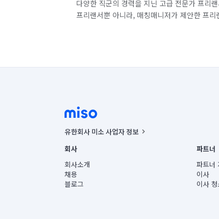
다양한 직군의 경력을 지닌 고급 전문가 프리랜
프리랜서뿐 아니라, 매칭매니저가 제안한 프리
유한회사 미소 사업자 정보
사업자등록번호 : 291-87-00271 | 인허가번호 : 2016-32201
회사
파트너
통신판매신고번호 : 2024-서울종로-1400(공정거래위원회 정
대표이사 : CHING VICTOR COLUMBIA RHEE
회사소개
파트너 
주소 | 본사: 서울특별시 종로구 율곡로 6(중학동, 트윈트리
채용
이사
컨택센터 : 서울특별시 종로구 수송동 율곡로 24, 7층, 8층
블로그
이사 청
유한회사 미소는 통신판매중개자이며, 통신판매의 당사자가
상품, 상품정보, 거래에 관한 의무와 책임은 거래당사자에
언론 보도 관련 문의:
contact@getmiso.com