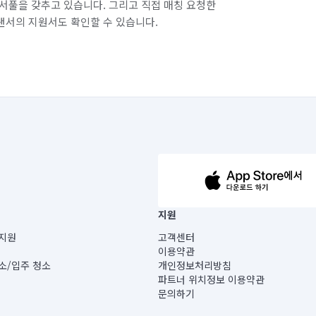
서풀을 갖추고 있습니다. 그리고 직접 매칭 요청한
랜서의 지원서도 확인할 수 있습니다.
63-14-5-00019 |
지원
보) |
지원
고객센터
빌딩) B동 5층
이용약관
 미소
소/입주 청소
개인정보처리방침
 아닙니다.
파트너 위치정보 이용약관
게 있습니다.
문의하기