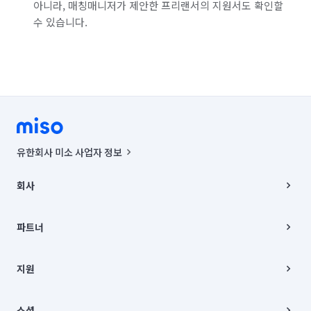
아니라, 매칭매니저가 제안한 프리랜서의 지원서도 확인할
수 있습니다.
유한회사 미소 사업자 정보
사업자등록번호 : 291-87-00271 | 인허가번호 : 2016-3220163-14-5-
00019 |
회사
통신판매신고번호 : 2024-서울종로-1400(공정거래위원회 정보) |
대표이사 : CHING VICTOR COLUMBIA RHEE
회사소개
주소 | 본사: 서울특별시 종로구 율곡로 6(중학동, 트윈트리빌딩) B동 5층
채용
파트너
컨택센터 : 서울특별시 종로구 수송동 율곡로 24, 7층, 8층 미소
블로그
유한회사 미소는 통신판매중개자이며, 통신판매의 당사자가 아닙니다.
파트너 지원
상품, 상품정보, 거래에 관한 의무와 책임은 거래당사자에게 있습니다.
이사
지원
언론 보도 관련 문의:
contact@getmiso.com
이사 청소/입주 청소
대표번호: 1577-8808
고객센터
© 유한회사 미소. Miso, Inc. All Rights Reserved.
이용약관
소셜