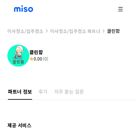
클린함
이사청소/입주청소
이사청소/입주청소 파트너
클린함
0.00
(
0
)
파트너 정보
후기
자주 묻는 질문
제공 서비스