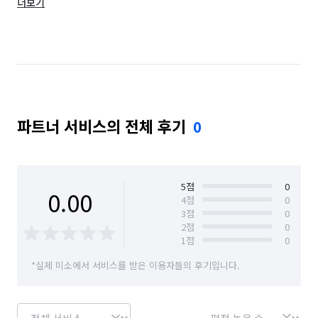
더보기
대구 달성군
대구 동구
대구 북구
대구 서구
대구 수성구
대구 중구
대구 군위군
파트너 서비스의 전체 후기
0
5
점
0
0.00
4
점
0
3
점
0
2
점
0
1
점
0
*실제 미소에서 서비스를 받은 이용자들의 후기입니다.