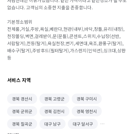
저렴한데는 이유가있습니다. 같은 가격이라고 같은청소가 될 수도 
없습니다. 고객님의 소중한 지출을 존중합니다.

기본청소범위

전체룸,거실,주방,욕실,베란다,현관(내부),바닥,창틀,유리(내창),
천장몰딩,벽면,걸레받이,문(문틀),콘센트,스위치,수납장(선반,
서랍탈거),전등(탈거),욕실천장,변기,세면대,욕조,환풍구(탈거),
배수구(탈거),주방후드(필터탈거),가스렌지(인덕션),싱크대,상판 
등
서비스 지역
경북 경산시
경북 고령군
경북 구미시
경북 군위군
경북 김천시
경북 영천시
경북 칠곡군
대구 남구
대구 달서구