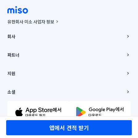
유한회사 미소 사업자 정보
사업자등록번호 : 291-87-00271 | 인허가번호 : 2016-3220163-14-5-
00019 |
회사
통신판매신고번호 : 2024-서울종로-1400(공정거래위원회 정보) |
대표이사 : CHING VICTOR COLUMBIA RHEE
회사소개
주소 | 본사: 서울특별시 종로구 율곡로 6(중학동, 트윈트리빌딩) B동 5층
채용
파트너
컨택센터 : 서울특별시 종로구 수송동 율곡로 24, 7층, 8층 미소
블로그
유한회사 미소는 통신판매중개자이며, 통신판매의 당사자가 아닙니다.
파트너 지원
상품, 상품정보, 거래에 관한 의무와 책임은 거래당사자에게 있습니다.
이사
지원
언론 보도 관련 문의:
contact@getmiso.com
이사 청소/입주 청소
대표번호: 1577-8808
고객센터
© 유한회사 미소. Miso, Inc. All Rights Reserved.
이용약관
소셜
개인정보처리방침
파트너 위치정보 이용약관
링크드인
문의하기
유튜브
앱에서 견적 받기