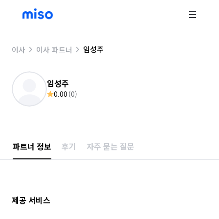
임성주
이사
이사 파트너
임성주
0.00
(
0
)
파트너 정보
후기
자주 묻는 질문
제공 서비스