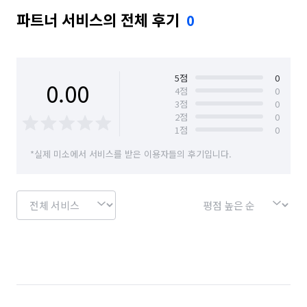
파트너 서비스의 전체 후기
0
5
점
0
0.00
4
점
0
3
점
0
2
점
0
1
점
0
*실제 미소에서 서비스를 받은 이용자들의 후기입니다.