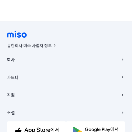
유한회사 미소 사업자 정보
사업자등록번호 : 291-87-00271 | 인허가번호 : 2016-3220163-14-5-
00019 |
회사
통신판매신고번호 : 2024-서울종로-1400(공정거래위원회 정보) |
대표이사 : CHING VICTOR COLUMBIA RHEE
회사소개
주소 | 본사: 서울특별시 종로구 율곡로 6(중학동, 트윈트리빌딩) B동 5층
채용
파트너
컨택센터 : 서울특별시 종로구 수송동 율곡로 24, 7층, 8층 미소
블로그
유한회사 미소는 통신판매중개자이며, 통신판매의 당사자가 아닙니다.
파트너 지원
상품, 상품정보, 거래에 관한 의무와 책임은 거래당사자에게 있습니다.
이사
지원
언론 보도 관련 문의:
contact@getmiso.com
이사 청소/입주 청소
대표번호: 1577-8808
고객센터
© 유한회사 미소. Miso, Inc. All Rights Reserved.
이용약관
소셜
개인정보처리방침
파트너 위치정보 이용약관
링크드인
문의하기
유튜브