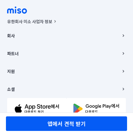
유한회사 미소 사업자 정보
사업자등록번호 : 291-87-00271 | 인허가번호 : 2016-3220163-14-5-
00019 |
회사
통신판매신고번호 : 2024-서울종로-1400(공정거래위원회 정보) |
대표이사 : CHING VICTOR COLUMBIA RHEE
회사소개
주소 | 본사: 서울특별시 종로구 율곡로 6(중학동, 트윈트리빌딩) B동 5층
채용
파트너
컨택센터 : 서울특별시 종로구 수송동 율곡로 24, 7층, 8층 미소
블로그
유한회사 미소는 통신판매중개자이며, 통신판매의 당사자가 아닙니다.
파트너 지원
상품, 상품정보, 거래에 관한 의무와 책임은 거래당사자에게 있습니다.
이사
지원
언론 보도 관련 문의:
contact@getmiso.com
이사 청소/입주 청소
대표번호: 1577-8808
고객센터
© 유한회사 미소. Miso, Inc. All Rights Reserved.
이용약관
소셜
개인정보처리방침
파트너 위치정보 이용약관
링크드인
문의하기
유튜브
앱에서 견적 받기