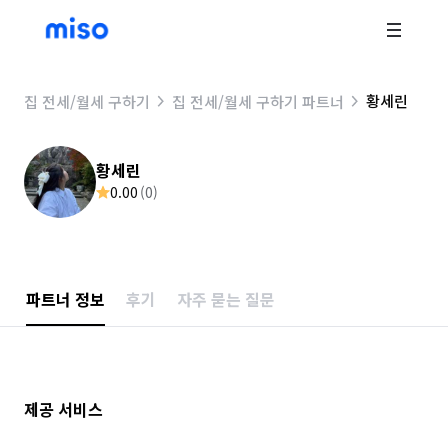
황세린
집 전세/월세 구하기
집 전세/월세 구하기 파트너
황세린
0.00
(
0
)
파트너 정보
후기
자주 묻는 질문
제공 서비스