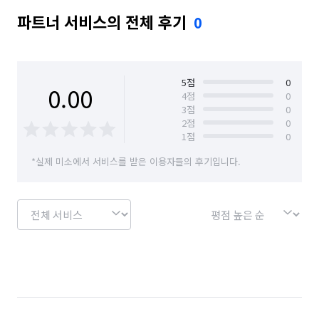
파트너 서비스의 전체 후기
0
5
점
0
0.00
4
점
0
3
점
0
2
점
0
1
점
0
*실제 미소에서 서비스를 받은 이용자들의 후기입니다.