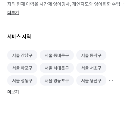
저의 현재 이력은 시간제 영어강사, 개인지도와 영어회화 수업 
활동울 진행하고 있으며, 주로 글을 쓰고 영번역을 하고 있습니다. 

더보기
이미 Amazon books Paperback(종이북)📕 <The Last Gift 
마지막 선물💝> 성장소설을 출판하였으며, Yes24 교보문고 
알라딘에서 ebook으로 <마지막선물 The Last Girt>을 다운 
서비스 지역
받아 전자책을 읽을 수 있으며 확인✅ 가능하십니다.

✍🏻마케팅 영상 및 릴스제작 포트폴리오.

👉🏻Instagram _ @heavenlyworldcc 

서울 강남구
서울 동대문구
서울 동작구
서울 마포구
서울 서대문구
서울 서초구
더 나아가 훌륭하고 멋진 분들과 함께 할 수 있다면 

더할 나위 없이 좋겠습니다. 잘 부탁드립니다.☺️
서울 성동구
서울 영등포구
서울 용산구
더보기
서울 종로구
서울 중구