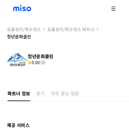
유품정리/특수청소
유품정리/특수청소 파트너
청년운화클린
청년운화클린
0.00
(
0
)
파트너 정보
후기
자주 묻는 질문
제공 서비스