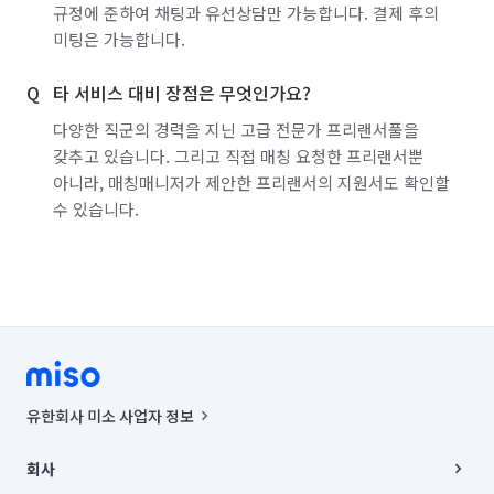
규정에 준하여 채팅과 유선상담만 가능합니다. 결제 후의
미팅은 가능합니다.
타 서비스 대비 장점은 무엇인가요?
다양한 직군의 경력을 지닌 고급 전문가 프리랜서풀을
갖추고 있습니다. 그리고 직접 매칭 요청한 프리랜서뿐
아니라, 매칭매니저가 제안한 프리랜서의 지원서도 확인할
수 있습니다.
유한회사 미소 사업자 정보
사업자등록번호 : 291-87-00271 | 인허가번호 : 2016-3220163-14-5-
00019 |
회사
통신판매신고번호 : 2024-서울종로-1400(공정거래위원회 정보) |