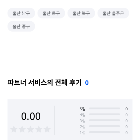
울산 남구
울산 동구
울산 북구
울산 울주군
울산 중구
파트너 서비스의 전체 후기
0
5
점
0
0.00
4
점
0
3
점
0
2
점
0
1
점
0