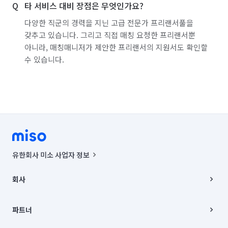
타 서비스 대비 장점은 무엇인가요?
다양한 직군의 경력을 지닌 고급 전문가 프리랜서풀을
갖추고 있습니다. 그리고 직접 매칭 요청한 프리랜서뿐
아니라, 매칭매니저가 제안한 프리랜서의 지원서도 확인할
수 있습니다.
유한회사 미소 사업자 정보
사업자등록번호 : 291-87-00271 | 인허가번호 : 2016-3220163-14-5-
00019 |
회사
통신판매신고번호 : 2024-서울종로-1400(공정거래위원회 정보) |
대표이사 : CHING VICTOR COLUMBIA RHEE
회사소개
주소 | 본사: 서울특별시 종로구 율곡로 6(중학동, 트윈트리빌딩) B동 5층
채용
파트너
컨택센터 : 서울특별시 종로구 수송동 율곡로 24, 7층, 8층 미소
블로그
유한회사 미소는 통신판매중개자이며, 통신판매의 당사자가 아닙니다.