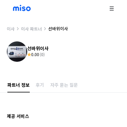
선바위이사
이사
이사 파트너
선바위이사
0.00
(
0
)
파트너 정보
후기
자주 묻는 질문
제공 서비스