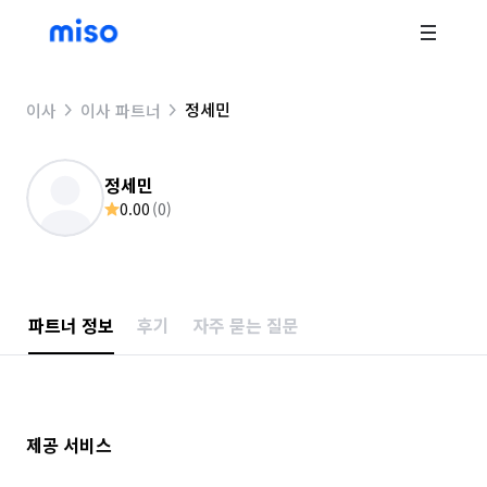
정세민
이사
이사 파트너
정세민
0.00
(
0
)
파트너 정보
후기
자주 묻는 질문
제공 서비스