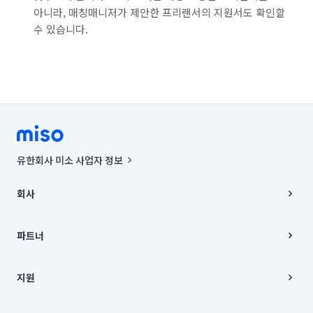
아니라, 매칭매니저가 제안한 프리랜서의 지원서도 확인할
수 있습니다.
유한회사 미소 사업자 정보
사업자등록번호 : 291-87-00271 | 인허가번호 : 2016-3220163-14-5-
00019 |
회사
통신판매신고번호 : 2024-서울종로-1400(공정거래위원회 정보) |
대표이사 : CHING VICTOR COLUMBIA RHEE
회사소개
주소 | 본사: 서울특별시 종로구 율곡로 6(중학동, 트윈트리빌딩) B동 5층
채용
파트너
컨택센터 : 서울특별시 종로구 수송동 율곡로 24, 7층, 8층 미소
블로그
유한회사 미소는 통신판매중개자이며, 통신판매의 당사자가 아닙니다.
파트너 지원
상품, 상품정보, 거래에 관한 의무와 책임은 거래당사자에게 있습니다.
이사
지원
언론 보도 관련 문의:
contact@getmiso.com
이사 청소/입주 청소
대표번호: 1577-8808
고객센터
© 유한회사 미소. Miso, Inc. All Rights Reserved.