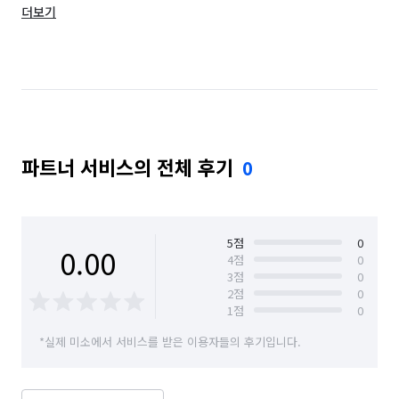
더보기
경기 파주시
경기 화성시
서울 강남구
서울 강서구
서울 동작구
서울 마포구
서울 서대문구
서울 양천구
서울 영등포구
서울 은평구
서울 중구
서울 중랑구
파트너 서비스의 전체 후기
0
인천 서구
경기 화성시 동탄구
경기 화성시 효행구
경기 화성시 만세구
경기 화성시 병점구
5
점
0
0.00
4
점
0
3
점
0
2
점
0
1
점
0
*실제 미소에서 서비스를 받은 이용자들의 후기입니다.