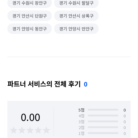
경기 수원시 장안구
경기 수원시 팔달구
대문자바라 설치
유품정리/특수청소
경기 안산시 단원구
경기 안산시 상록구
바닥 청소 (왁스 코팅)
이사청소/입주청소
경기 안양시 동안구
경기 안양시 만안구
파트너 서비스의 전체 후기
0
5
점
0
0.00
4
점
0
3
점
0
2
점
0
1
점
0