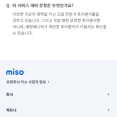
타 서비스 대비 장점은 무엇인가요?
다양한 직군의 경력을 지닌 고급 전문가 프리랜서풀을
갖추고 있습니다. 그리고 직접 매칭 요청한 프리랜서뿐
아니라, 매칭매니저가 제안한 프리랜서의 지원서도 확인할
수 있습니다.
유한회사 미소 사업자 정보
사업자등록번호 : 291-87-00271 | 인허가번호 : 2016-3220163-14-5-
00019 |
회사
통신판매신고번호 : 2024-서울종로-1400(공정거래위원회 정보) |
대표이사 : CHING VICTOR COLUMBIA RHEE
회사소개
주소 | 본사: 서울특별시 종로구 율곡로 6(중학동, 트윈트리빌딩) B동 5층
채용
파트너
컨택센터 : 서울특별시 종로구 수송동 율곡로 24, 7층, 8층 미소
블로그