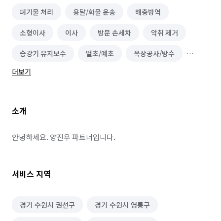
폐기물 처리
용달/화물 운송
해충방역
소형이사
이사
방문 손세차
악취 제거
승강기 유지보수
벌초/예초
옥상공사/방수
더보기
단체 세탁
물탱크/저수조 청소
건물 내부/외부 청소
건물 관리(종합/시설/행정/경비)
소개
수질 관리/녹조 제거
실내 소독
철거
곰팡이 제거
비둘기 퇴치
안녕하세요. 양진우 파트너입니다.
경호(신변보호/의전/경비)
짐 보관
서비스 지역
무진동/냉동/냉장차량
화재 복구/청소
침수 복구/청소
하수구 청소
외벽 리모델링
경기 수원시 권선구
경기 수원시 영통구
스테인레스 제작(자전거 거치대, 국기게양대)