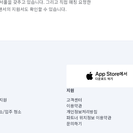
서풀을 갖추고 있습니다. 그리고 직접 매칭 요청한
랜서의 지원서도 확인할 수 있습니다.
63-14-5-00019 |
지원
보) |
지원
고객센터
빌딩) B동 5층
이용약관
 미소
소/입주 청소
개인정보처리방침
 아닙니다.
파트너 위치정보 이용약관
게 있습니다.
문의하기