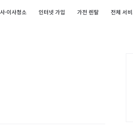
사·이사청소
인터넷 가입
가전 렌탈
전체 서비