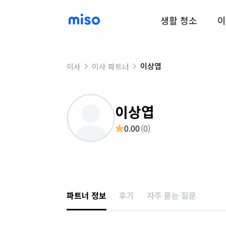
생활 청소
이
이상엽
이사
이사 파트너
이상엽
0.00
(
0
)
파트너 정보
후기
자주 묻는 질문