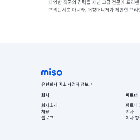
다양한 직군의 경력을 지닌 고급 전문가 프리랜
프리랜서뿐 아니라, 매칭매니저가 제안한 프리
유한회사 미소 사업자 정보
사업자등록번호 : 291-87-00271 | 인허가번호 : 2016-32201
회사
파트너
통신판매신고번호 : 2024-서울종로-1400(공정거래위원회 정
대표이사 : CHING VICTOR COLUMBIA RHEE
회사소개
파트너 
주소 | 본사: 서울특별시 종로구 율곡로 6(중학동, 트윈트리
채용
이사
컨택센터 : 서울특별시 종로구 수송동 율곡로 24, 7층, 8층
블로그
이사 청
유한회사 미소는 통신판매중개자이며, 통신판매의 당사자가
상품, 상품정보, 거래에 관한 의무와 책임은 거래당사자에
언론 보도 관련 문의:
contact@getmiso.com