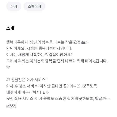
이사
소형이사
소개
행복나름이사: 당신의 행복을 나르는 작은 요정 🏡✨

안녕하세요! 저희는 행복나름이사입니다.

이사는 새롭게 시작하는 첫걸음이잖아요?

그래서 저희는 여러분의 행복을 함께 나르기 위해 태어났답니다. 
💛

🎁 선물같은 이사 서비스! 

이사 후 청소 서비스: 이사만 끝나면 끝? 아니죠! 뽀득뽀득 
깨끗하게 마무리까지! 🧹✨

덧신 착용 서비스: 이사 중에도 소중한 집이 깨끗하도록, 발끝까지 
신경 쓰는 센스! 🧦💫

더보기
에어컨/TV 탈거 서비스: "이건 어떻게 하지?" 고민 NO! 저희가 