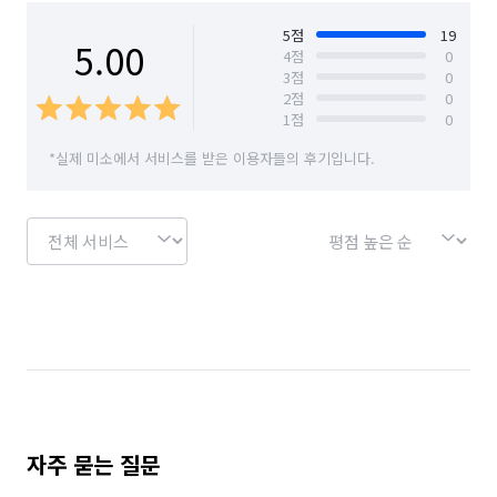
인천 계양구
인천 남구
인천 남동구
5
점
19
5.00
4
점
0
3
점
0
인천 동구
인천 부평구
인천 서구
2
점
0
1
점
0
인천 연수구
인천 옹진군
인천 중구
*실제 미소에서 서비스를 받은 이용자들의 후기입니다.
경기 부천시 소사구
경기 부천시 원미구
경기 부천시 오정구
경기 화성시 동탄구
경기 화성시 효행구
경기 화성시 만세구
경기 화성시 병점구
자주 묻는 질문