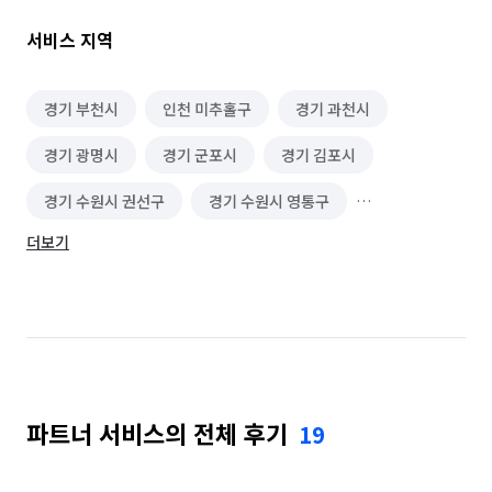
척척 해드려요. 📺❄️

고객님의 소중한 순간, 행복나름이사와 함께라면 걱정이 줄고 
서비스 지역
미소가 늘어날 거예요! 😊

오늘도 행복을 가득 나르는 저희와 함께해보세요! 🛻💨

경기 부천시
인천 미추홀구
경기 과천시
📞 문의전화: 010-9108-3201

경기 광명시
경기 군포시
경기 김포시
행복은 나름이에요. 여러분의 행복을 책임질게요! 💖  

경기 수원시 권선구
경기 수원시 영통구
고객님이 정성스럽게 적어주신 블로그도 함께 확인해보세요♡

더보기
경기 수원시 장안구
경기 수원시 팔달구
경기 시흥시
경기 안산시 단원구
경기 안산시 상록구
경기 안양시 동안구
경기 안양시 만안구
경기 용인시 기흥구
파트너 서비스의 전체 후기
19
경기 용인시 수지구
경기 용인시 처인구
경기 의왕시
경기 화성시
인천 강화군