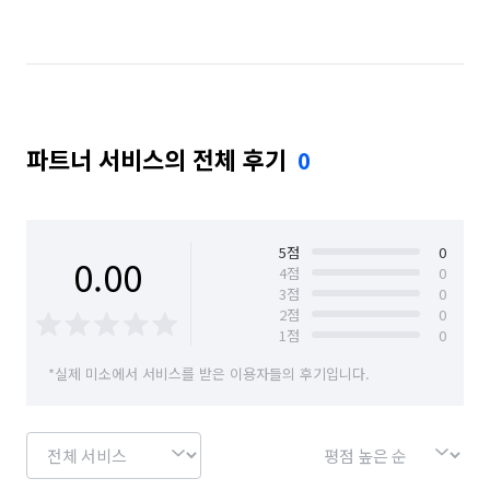
경남 창원시 마산합포구
경남 창원시 마산회원구
경남 창원시 성산구
경남 창원시 의창구
경남 창원시 진해구
경남 통영시
경남 하동군
파트너 서비스의 전체 후기
0
경남 함안군
경남 함양군
경남 합천군
5
점
0
0.00
4
점
0
3
점
0
2
점
0
1
점
0
*실제 미소에서 서비스를 받은 이용자들의 후기입니다.