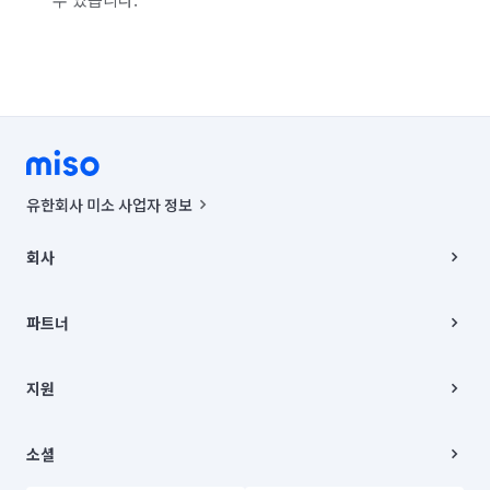
유한회사 미소 사업자 정보
사업자등록번호 : 291-87-00271 | 인허가번호 : 2016-3220163-14-5-
00019 |
회사
통신판매신고번호 : 2024-서울종로-1400(공정거래위원회 정보) |
대표이사 : CHING VICTOR COLUMBIA RHEE
회사소개
주소 | 본사: 서울특별시 종로구 율곡로 6(중학동, 트윈트리빌딩) B동 5층
채용
파트너
컨택센터 : 서울특별시 종로구 수송동 율곡로 24, 7층, 8층 미소
블로그
유한회사 미소는 통신판매중개자이며, 통신판매의 당사자가 아닙니다.
파트너 지원
상품, 상품정보, 거래에 관한 의무와 책임은 거래당사자에게 있습니다.
이사
지원
언론 보도 관련 문의:
contact@getmiso.com
이사 청소/입주 청소
대표번호: 1577-8808
고객센터
© 유한회사 미소. Miso, Inc. All Rights Reserved.
이용약관
소셜
개인정보처리방침