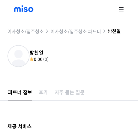
방천일
이사청소/입주청소
이사청소/입주청소 파트너
방천일
0.00
(
0
)
파트너 정보
후기
자주 묻는 질문
제공 서비스