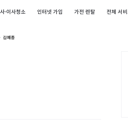
사·이사청소
인터넷 가입
가전 렌탈
전체 서비
김예종