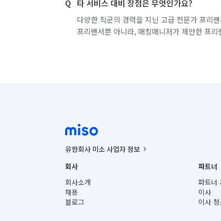
타 서비스 대비 장점은 무엇인가요?
다양한 직군의 경력을 지닌 고급 전문가 프리랜
프리랜서뿐 아니라, 매칭매니저가 제안한 프리
유한회사 미소 사업자 정보
사업자등록번호 : 291-87-00271 | 인허가번호 : 2016-32201
회사
파트너
통신판매신고번호 : 2024-서울종로-1400(공정거래위원회 정
대표이사 : CHING VICTOR COLUMBIA RHEE
회사소개
파트너 
주소 | 본사: 서울특별시 종로구 율곡로 6(중학동, 트윈트리
채용
이사
컨택센터 : 서울특별시 종로구 수송동 율곡로 24, 7층, 8층
블로그
이사 청
유한회사 미소는 통신판매중개자이며, 통신판매의 당사자가
상품, 상품정보, 거래에 관한 의무와 책임은 거래당사자에