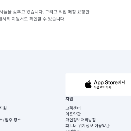
서풀을 갖추고 있습니다. 그리고 직접 매칭 요청한
랜서의 지원서도 확인할 수 있습니다.
63-14-5-00019 |
지원
보) |
지원
고객센터
빌딩) B동 5층
이용약관
 미소
소/입주 청소
개인정보처리방침
 아닙니다.
파트너 위치정보 이용약관
게 있습니다.