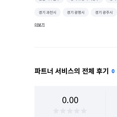
경기 과천시
경기 광명시
경기 광주시
더보기
경기 남양주시
경기 성남시 분당구
경기
경기 수원시 팔달구
경기 시흥시
경기 
경기 용인시 기흥구
경기 용인시 수지구
경기 화성시
광주 남구
광주 동구
파트너 서비스의 전체 후기
0
서울 강동구
서울 강북구
서울 강서구
서울 구로구
서울 노원구
서울 도봉구
0.00
서울 마포구
서울 서대문구
서울 서초구