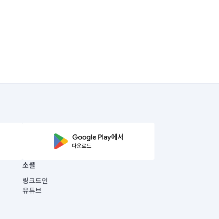
소셜
링크드인
유튜브