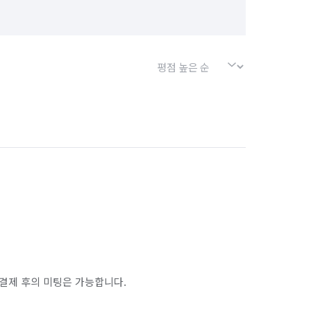
서울 은평구
서울 종로구
인천 계양구
인천 남동구
인천 부평구
경기 화성시 동탄구
경기 화성시 효행구
결제 후의 미팅은 가능합니다.