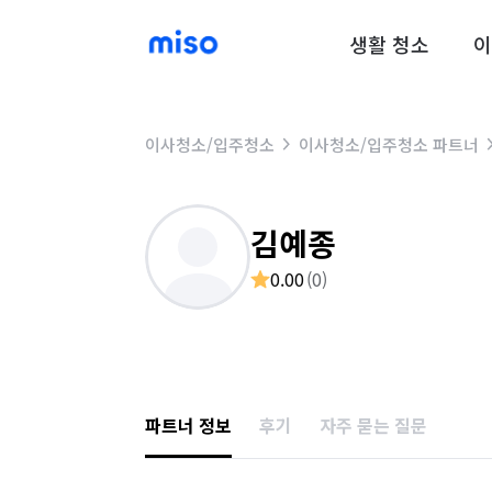
생활 청소
이
이사청소/입주청소
이사청소/입주청소 파트너
김예종
0.00
(
0
)
파트너 정보
후기
자주 묻는 질문