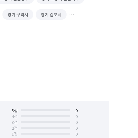
경기 구리시
경기 김포시
 성남시 수정구
경기 성남시 중원구
안양시 만안구
경기 오산시
경기 의정부시
경기 하남시
부산 해운대구
서울 강남구
서울 관악구
서울 광진구
서울 동대문구
5
점
서울 동작구
0
4
점
0
3
점
0
서울 성동구
서울 성북구
2
점
0
1
점
0