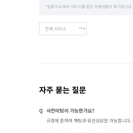
서울 송파구
서울 영등포구
서울 용산구
*실제 미소에서 서비스를 받은 이용자들의 후기입니다.
서울 중구
서울 중랑구
울산 북구
인천 서구
인천 연수구
인천 중구
경기 화성시 만세구
경기 화성시 병점구
자주 묻는 질문
사전미팅이 가능한가요?
규정에 준하여 채팅과 유선상담만 가능합니다. 