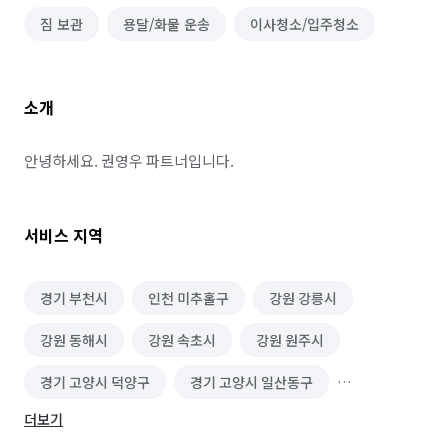
짐 보관
용달/화물 운송
이사청소/입주청소
소개
안녕하세요. 권영우 파트너입니다.
서비스 지역
경기 부천시
인천 미추홀구
강원 강릉시
강원 동해시
강원 속초시
강원 원주시
경기 고양시 덕양구
경기 고양시 일산동구
더보기
경기 고양시 일산서구
경기 과천시
경기 광명시