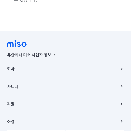
서울 중구
서울 중랑구
인천 남동구
인천 부평구
인천 서구
인천 연수구
제주 서귀포시
충남 천안시 동남구
충남 천안시 서북구
경기 부천시 원미구
경기 화성시 동탄구
경기 화성시 효행구
유한회사 미소 사업자 정보
경기 화성시 만세구
경기 화성시 병점구
사업자등록번호 : 291-87-00271 | 인허가번호 : 2016-3220163-14-5-
00019 |
회사
통신판매신고번호 : 2024-서울종로-1400(공정거래위원회 정보) |
대표이사 : CHING VICTOR COLUMBIA RHEE
회사소개
주소 | 본사: 서울특별시 종로구 율곡로 6(중학동, 트윈트리빌딩) B동 5층
채용
파트너
컨택센터 : 서울특별시 종로구 수송동 율곡로 24, 7층, 8층 미소
블로그
유한회사 미소는 통신판매중개자이며, 통신판매의 당사자가 아닙니다.
파트너 지원
상품, 상품정보, 거래에 관한 의무와 책임은 거래당사자에게 있습니다.
이사
지원
언론 보도 관련 문의:
contact@getmiso.com
이사 청소/입주 청소
대표번호: 1577-8808
고객센터
© 유한회사 미소. Miso, Inc. All Rights Reserved.
이용약관
소셜
개인정보처리방침