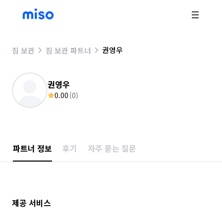
권영우
짐 보관
짐 보관 파트너
권영우
0.00
(
0
)
파트너 정보
후기
자주 묻는 질문
제공 서비스