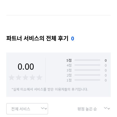
경기 광주시
경기 구리시
경기 김포시
경기 남양주시
경기 성남시 분당구
경기 성남시 수정구
경기 성남시 중원구
파트너 서비스의 전체 후기
0
경기 수원시 권선구
경기 수원시 영통구
경기 수원시 장안구
경기 수원시 팔달구
경기 시흥시
경기 안산시 단원구
경기 안성시
5
점
0
0.00
4
점
0
3
점
0
경기 안양시 동안구
경기 안양시 만안구
2
점
0
1
점
0
경기 양주시
경기 용인시 기흥구
*실제 미소에서 서비스를 받은 이용자들의 후기입니다.
경기 용인시 수지구
경기 의왕시
경기 의정부시
경기 이천시
경기 파주시
경기 평택시
경기 하남시
경기 화성시
경남 거제시