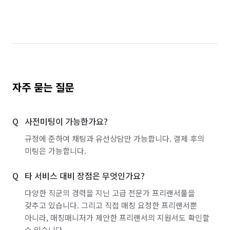
광주 북구
대구 남구
대구 달성군
대구 동구
대구 북구
대구 수성구
대구 중구
부산 기장군
서울 강남구
서울 강동구
서울 강북구
서울 강서구
서울 관악구
자주 묻는 질문
서울 광진구
서울 구로구
서울 금천구
사전미팅이 가능한가요?
서울 노원구
서울 도봉구
서울 동대문구
규정에 준하여 채팅과 유선상담만 가능합니다. 결제 후의
서울 동작구
서울 마포구
서울 서대문구
미팅은 가능합니다.
서울 서초구
서울 성동구
서울 성북구
타 서비스 대비 장점은 무엇인가요?
서울 송파구
서울 양천구
서울 영등포구
다양한 직군의 경력을 지닌 고급 전문가 프리랜서풀을
갖추고 있습니다. 그리고 직접 매칭 요청한 프리랜서뿐
서울 용산구
서울 은평구
서울 종로구
아니라, 매칭매니저가 제안한 프리랜서의 지원서도 확인할
수 있습니다.